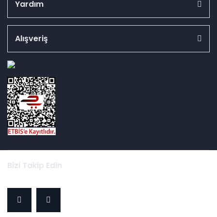
Yardım
Alışveriş
id="ETBIS">
Bizi Takip Edin