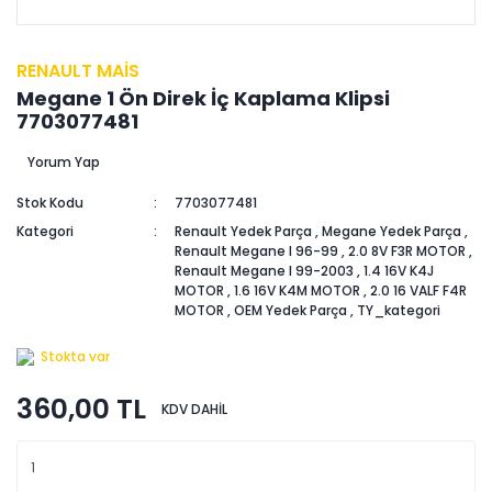
RENAULT MAİS
Megane 1 Ön Direk İç Kaplama Klipsi
7703077481
Yorum Yap
Stok Kodu
7703077481
Kategori
Renault Yedek Parça
,
Megane Yedek Parça
,
Renault Megane I 96-99
,
2.0 8V F3R MOTOR
,
Renault Megane I 99-2003
,
1.4 16V K4J
MOTOR
,
1.6 16V K4M MOTOR
,
2.0 16 VALF F4R
MOTOR
,
OEM Yedek Parça
,
TY_kategori
Stokta var
360,00 TL
KDV DAHİL