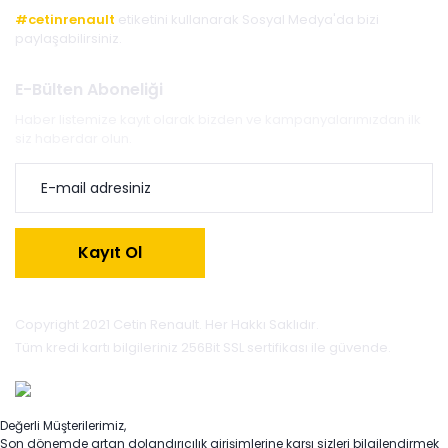
#cetinrenault
etiketini kullanarak Sosyal Medya'da bizi
paylaşabilirsiniz.
E-Bülten Aboneliği
Haber listemize kayıt olarak bizden ve kampanyalarımızdan ilk
siz haberdar olun.
Kayıt Ol
Copyright 2021 Cetin Renault. Her Hakkı Saklıdır.
Tüm kredi kartı bilgileriniz 256Bit SSL sertifikası ile güvende.
Değerli Müşterilerimiz,
Son dönemde artan dolandırıcılık girişimlerine karşı sizleri bilgilendirmek