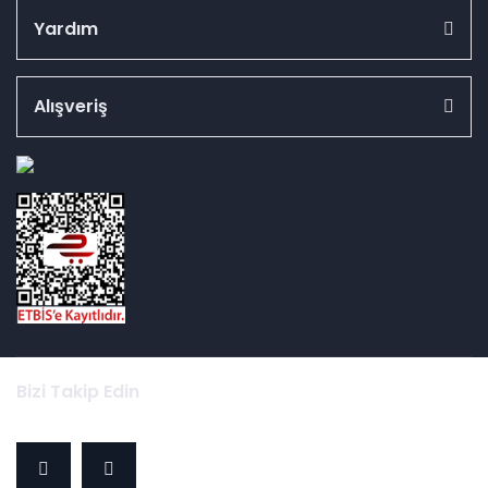
Yardım
Alışveriş
id="ETBIS">
Bizi Takip Edin