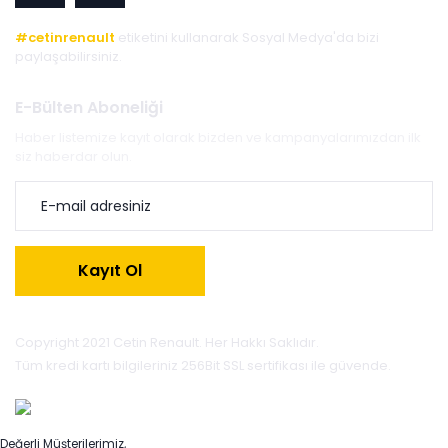
#cetinrenault
etiketini kullanarak Sosyal Medya'da bizi
paylaşabilirsiniz.
E-Bülten Aboneliği
Haber listemize kayıt olarak bizden ve kampanyalarımızdan ilk
siz haberdar olun.
Kayıt Ol
Copyright 2021 Cetin Renault. Her Hakkı Saklıdır.
Tüm kredi kartı bilgileriniz 256Bit SSL sertifikası ile güvende.
Değerli Müşterilerimiz,