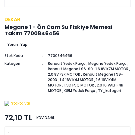
DEKAR
Megane 1 - Ön Cam Su Fiskiye Memesi
Takım 7700846456
Yorum Yap
Stok Kodu
7700846456
Kategori
Renault Yedek Parça
,
Megane Yedek Parça
,
Renault Megane I 96-99
,
1.6 8V K7M MOTOR
,
2.0 8V F3R MOTOR
,
Renault Megane I 99-
2003
,
1.4 16V K4J MOTOR
,
1.6 16V K4M
MOTOR
,
1.9D F9Q MOTOR
,
2.0 16 VALF F4R
MOTOR
,
OEM Yedek Parça
,
TY_kategori
Stokta var
72,10 TL
KDV DAHİL