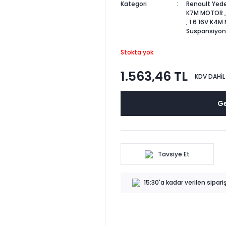
Kategori
Renault Yede
K7M MOTOR
,
1.6 16V K4
Süspansiyon
Stokta yok
1.563,46 TL
KDV DAHİL
Ge
Tavsiye Et
15:30'a kadar verilen sipar