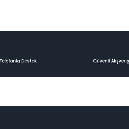
 konularda yetersiz gördüğünüz noktaları öneri formunu kullanarak taraf
Bu ürüne ilk yorumu siz yapın!
Yorum Yaz
Telefonla Destek
Güvenli Alışveriş
Gönder