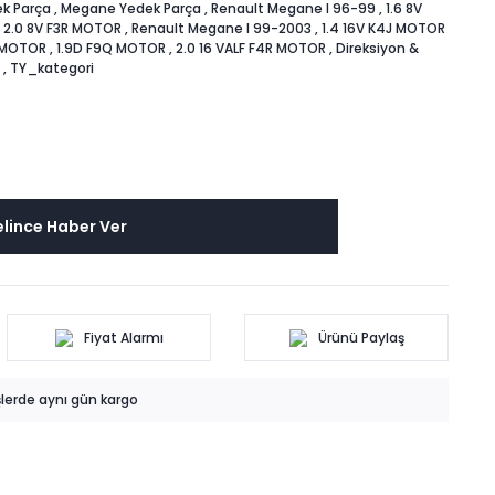
k Parça
,
Megane Yedek Parça
,
Renault Megane I 96-99
,
1.6 8V
,
2.0 8V F3R MOTOR
,
Renault Megane I 99-2003
,
1.4 16V K4J MOTOR
M MOTOR
,
1.9D F9Q MOTOR
,
2.0 16 VALF F4R MOTOR
,
Direksiyon &
,
TY_kategori
lince Haber Ver
Fiyat Alarmı
Ürünü Paylaş
işlerde aynı gün kargo