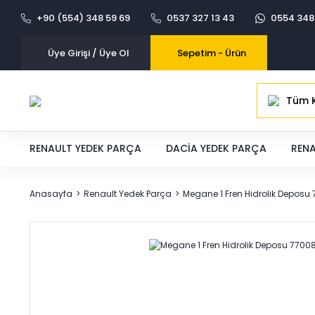
+90 (554) 348 59 69
0537 327 13 43
0554 348
Üye Girişi / Üye Ol
Sepetim -
Ürün
Tüm K
RENAULT YEDEK PARÇA
DACIA YEDEK PARÇA
RENA
Anasayfa
Renault Yedek Parça
Megane 1 Fren Hidrolik Depos