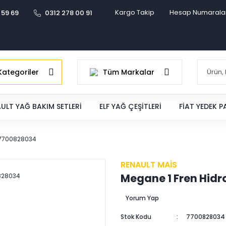
Kargo Takip
Hesap Numarala
 59 69
0312 278 00 91
ategoriler
Tüm Markalar
ULT YAĞ BAKIM SETLERI
ELF YAĞ ÇEŞITLERI
FIAT YEDEK 
u 7700828034
RENAULT MAİS
Megane 1 Fren Hidr
Yorum Yap
Stok Kodu
7700828034