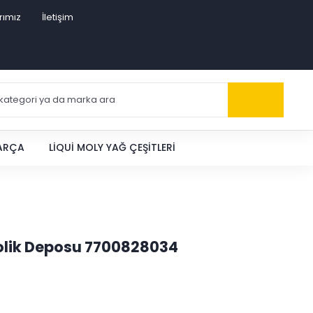
rımız
İletişim
PARÇA
LIQUI MOLY YAĞ ÇEŞITLERI
olik Deposu 7700828034