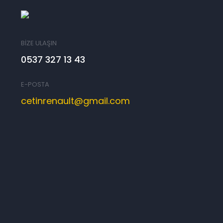
BİZE ULAŞIN
0537 327 13 43
E-POSTA
cetinrenault@gmail.com