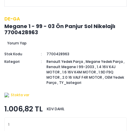
DE-GA
Megane 1 - 99 - 03 Ön Panjur Sol Nikelajlı
7700428963
Yorum Yap
Stok Kodu
7700428963
Kategori
Renault Yedek Parça
,
Megane Yedek Parça
,
Renault Megane I 99-2003
,
1.4 16V K4J
MOTOR
,
1.6 16V K4M MOTOR
,
1.9D F9Q
MOTOR
,
2.0 16 VALF F4R MOTOR
,
OEM Yedek
Parça
,
TY_kategori
Stokta var
1.006,82 TL
KDV DAHİL