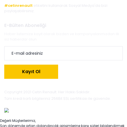
#cetinrenault
etiketini kullanarak Sosyal Medya'da bizi
paylaşabilirsiniz.
E-Bülten Aboneliği
Haber listemize kayıt olarak bizden ve kampanyalarımızdan ilk
siz haberdar olun.
Kayıt Ol
Copyright 2021 Cetin Renault. Her Hakkı Saklıdır.
Tüm kredi kartı bilgileriniz 256Bit SSL sertifikası ile güvende.
Değerli Müşterilerimiz,
Son dönemde artan dolandırıcılık girişimlerine karşı sizleri bilgilendirmek