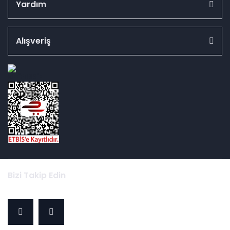
Yardım
Alışveriş
id="ETBIS">
Bizi Takip Edin