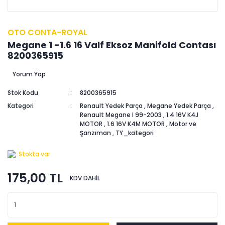
OTO CONTA-ROYAL
Megane 1 -1.6 16 Valf Eksoz Manifold Contası
8200365915
Yorum Yap
Stok Kodu
8200365915
Kategori
Renault Yedek Parça
,
Megane Yedek Parça
,
Renault Megane I 99-2003
,
1.4 16V K4J
MOTOR
,
1.6 16V K4M MOTOR
,
Motor ve
Şanzıman
,
TY_kategori
Stokta var
175,00 TL
KDV DAHİL