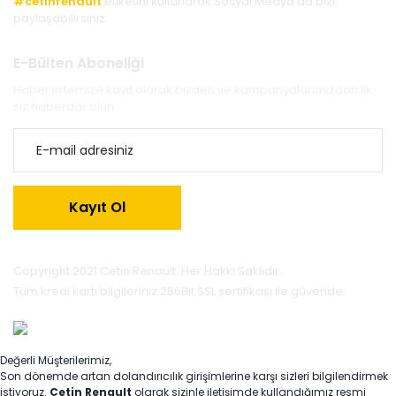
#cetinrenault
etiketini kullanarak Sosyal Medya'da bizi
paylaşabilirsiniz.
E-Bülten Aboneliği
Haber listemize kayıt olarak bizden ve kampanyalarımızdan ilk
siz haberdar olun.
Kayıt Ol
Copyright 2021 Cetin Renault. Her Hakkı Saklıdır.
Tüm kredi kartı bilgileriniz 256Bit SSL sertifikası ile güvende.
Değerli Müşterilerimiz,
Son dönemde artan dolandırıcılık girişimlerine karşı sizleri bilgilendirmek
istiyoruz.
Çetin Renault
olarak sizinle iletişimde kullandığımız resmi