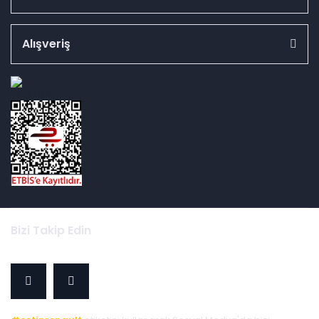
Alışveriş
id="ETBIS">
Bizi Takip Edin