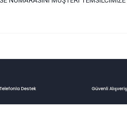
SE NUMARASINI MÜŞTERİ TEMSİLCİMİZE
 konularda yetersiz gördüğünüz noktaları öneri formunu kullanarak taraf
Bu ürüne ilk yorumu siz yapın!
Yorum Yaz
Telefonla Destek
Güvenli Alışveriş