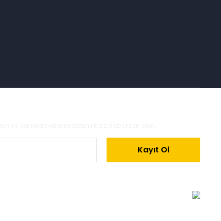
zden ve kampanyalarımızdan ilk siz haberdar olun.
Kayıt Ol