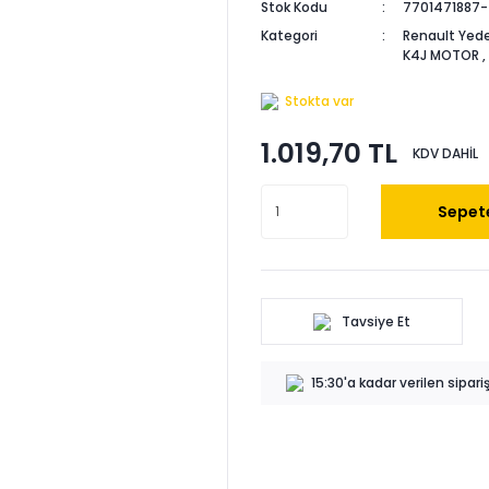
Stok Kodu
7701471887-
Kategori
Renault Yede
K4J MOTOR
,
Stokta var
1.019,70 TL
KDV DAHİL
Sepete
Tavsiye Et
15:30'a kadar verilen sipar