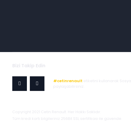
Bizi Takip Edin
#cetinrenault
etiketini kullanarak Sosy
paylaşabilirsiniz.
Copyright 2021 Cetin Renault. Her Hakkı Saklıdır.
Tüm kredi kartı bilgileriniz 256Bit SSL sertifikası ile güvende.