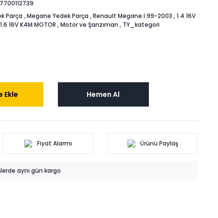
7700112739
k Parça
,
Megane Yedek Parça
,
Renault Megane I 99-2003
,
1.4 16V
1.6 16V K4M MOTOR
,
Motor ve Şanzıman
,
TY_kategori
 Ekle
Hemen Al
Fiyat Alarmı
Ürünü Paylaş
işlerde aynı gün kargo