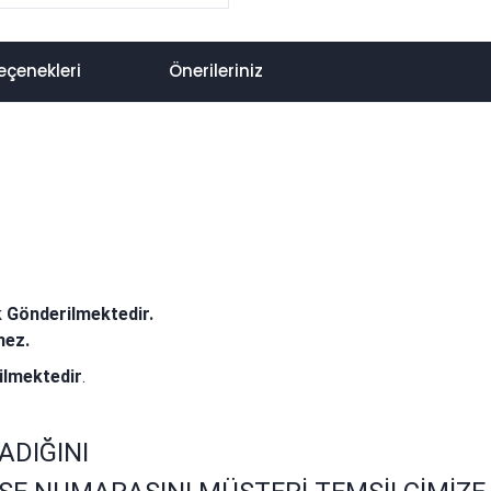
eçenekleri
Önerileriniz
k Gönderilmektedir.
mez.
ilmektedir
.
ADIĞINI