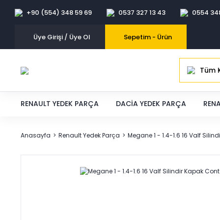
+90 (554) 348 59 69
0537 327 13 43
0554 34
Üye Girişi / Üye Ol
Sepetim -
Ürün
Tüm K
RENAULT YEDEK PARÇA
DACIA YEDEK PARÇA
RENA
Anasayfa
Renault Yedek Parça
Megane 1 - 1.4-1.6 16 Valf Sili