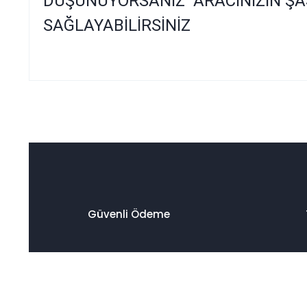
DÜŞÜNÜYORSANIZ ARACINIZIN ŞA
SAĞLAYABİLİRSİNİZ
Bu ürünün fiyat bilgisi, resim, ürün açıklamalarında ve diğer
Görüş ve önerileriniz için teşekkür ederiz.
Ürün resmi kalitesiz, bozuk veya görüntülenemiyor.
Ürün açıklamasında eksik bilgiler bulunuyor.
Ürün bilgilerinde hatalar bulunuyor.
Ürün fiyatı diğer sitelerden daha pahalı.
Güvenli Ödeme
Bu ürüne benzer farklı alternatifler olmalı.