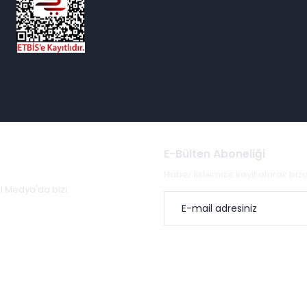
E-Bülten Aboneliği
Haber listemize kayıt olarak bi
al Medya'da bizi