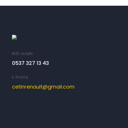
BİZE ULAŞIN
0537 327 13 43
E-POSTA
cetinrenault@gmail.com