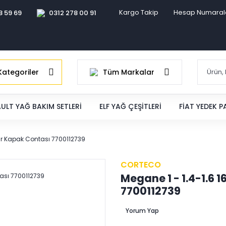
Kargo Takip
Hesap Numaral
8 59 69
0312 278 00 91
ategoriler
Tüm Markalar
ULT YAĞ BAKIM SETLERI
ELF YAĞ ÇEŞITLERI
FIAT YEDEK 
ndir Kapak Contası 7700112739
CORTECO
Megane 1 - 1.4-1.6 1
7700112739
Yorum Yap