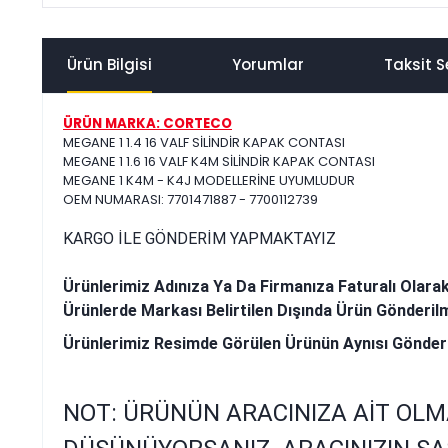
Ürün Bilgisi
Yorumlar
Taksit S
ÜRÜN MARKA: CORTECO
MEGANE 1 1.4 16 VALF SİLİNDİR KAPAK CONTASI
MEGANE 1 1.6 16 VALF K4M SİLİNDİR KAPAK CONTASI
MEGANE 1 K4M - K4J MODELLERİNE UYUMLUDUR
OEM NUMARASI: 7701471887 - 7700112739
KARGO İLE GÖNDERİM YAPMAKTAYIZ
Ürünlerimiz Adınıza Ya Da Firmanıza Faturalı Olara
Ürünlerde Markası Belirtilen Dışında Ürün Gönderil
Ürünlerimiz Resimde Görülen Ürünün Aynısı Gönder
NOT: ÜRÜNÜN ARACINIZA AİT OLM