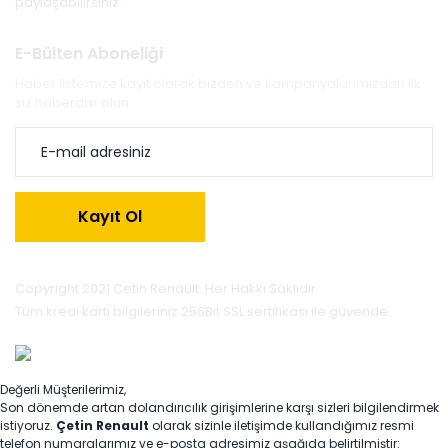
paylaşabilirsiniz.
E-Bülten Aboneliği
Haber listemize kayıt olarak bizden ve kampanyalarımızdan ilk
siz haberdar olun.
Kayıt Ol
Copyright 2021 Cetin Renault. Her Hakkı Saklıdır.
Tüm kredi kartı bilgileriniz 256Bit SSL sertifikası ile güvende.
Değerli Müşterilerimiz,
Son dönemde artan dolandırıcılık girişimlerine karşı sizleri bilgilendirmek
istiyoruz.
Çetin Renault
olarak sizinle iletişimde kullandığımız resmi
telefon numaralarımız ve e-posta adresimiz aşağıda belirtilmiştir: