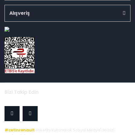
Alışveriş
id="ETBIS">
Bizi Takip Edin
#cetinrenault
etiketini kullanarak Sosyal Medya'da bizi