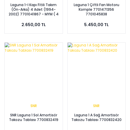
Laguna 1-I Kapı Fitili Takım
Laguna 1 Çiftli Fan Motoru
(Ön-Arka) 4 Adet (1994-
Komple 7701471356
2002) 7701041867 - MYM ( 4
7701045838
KAPI )
2.650,00 TL
5.450,00 TL
SNR
SNR
SNR Laguna 1 Sol Amortisör
Laguna 1 A Sağ Amortisör
Takozu Tablası 7700832419
Takozu Tablası 7700832420