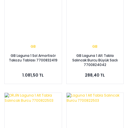
GB
GB
GB Laguna 1 Sol Amortisör
GB Laguna 1 Alt Tabla
Takozu Tablası 7700832419
Salıncak Burcu Büyük Saclı
7700824042
1.081,50 TL
288,40 TL