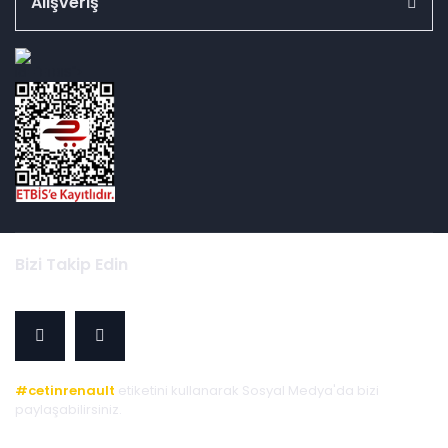
Alışveriş
id="ETBIS">
Bizi Takip Edin
#cetinrenault
etiketini kullanarak Sosyal Medya'da bizi
paylaşabilirsiniz.