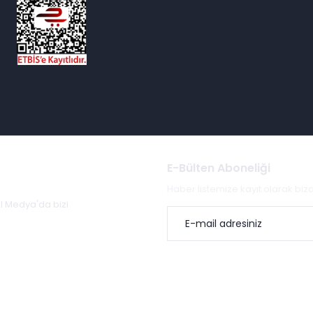
E-Bülten Aboneliği
Haber listemize kayıt olarak bi
al Medya'da bizi