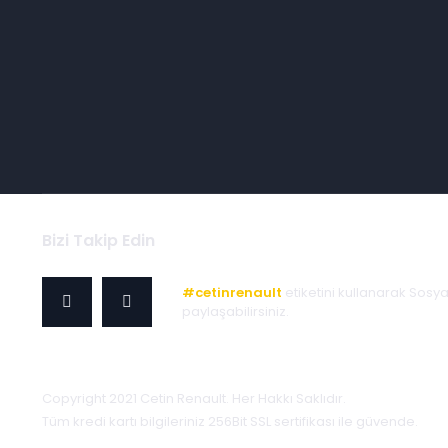
Bizi Takip Edin
#cetinrenault
etiketini kullanarak Sosy
paylaşabilirsiniz.
Copyright 2021 Cetin Renault. Her Hakkı Saklıdır.
Tüm kredi kartı bilgileriniz 256Bit SSL sertifikası ile güvende.