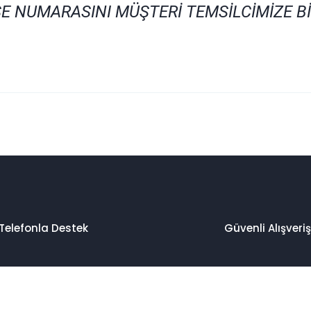
E NUMARASINI MÜŞTERİ TEMSİLCİMİZE B
 konularda yetersiz gördüğünüz noktaları öneri formunu kullanarak taraf
Bu ürüne ilk yorumu siz yapın!
Yorum Yaz
Telefonla Destek
Güvenli Alışveriş