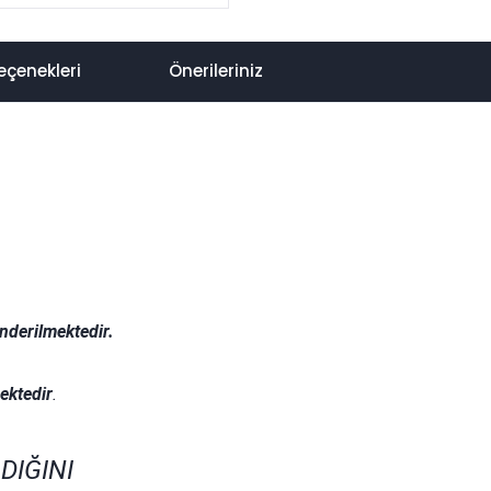
eçenekleri
Önerileriniz
nderilmektedir.
.
ektedir
.
DIĞINI