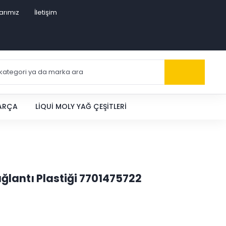
arımız
İletişim
PARÇA
LIQUI MOLY YAĞ ÇEŞITLERI
lantı Plastiği 7701475722