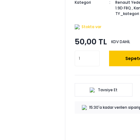
Kategori
Renault Yede
1.9D F8Q
,
Kan
TY_kategori
Stokta var
50,00 TL
KDV DAHİL
Sepete
Tavsiye Et
15:30'a kadar verilen sipar