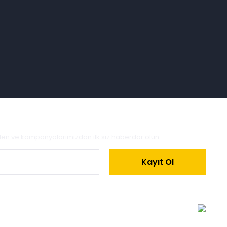
zden ve kampanyalarımızdan ilk siz haberdar olun.
Kayıt Ol