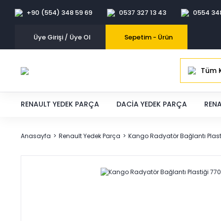
+90 (554) 348 59 69
0537 327 13 43
0554 34
Üye Girişi / Üye Ol
Sepetim -
Ürün
Tüm K
RENAULT YEDEK PARÇA
DACIA YEDEK PARÇA
RENA
Anasayfa
Renault Yedek Parça
Kango Radyatör Bağlantı Plast