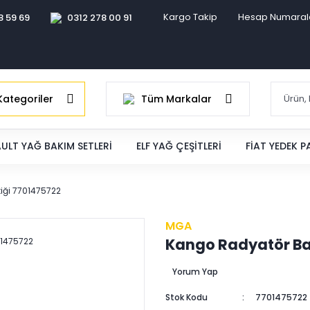
Kargo Takip
Hesap Numaral
8 59 69
0312 278 00 91
ategoriler
Tüm Markalar
ULT YAĞ BAKIM SETLERI
ELF YAĞ ÇEŞITLERI
FIAT YEDEK 
iği 7701475722
MGA
Kango Radyatör Bağ
Yorum Yap
Stok Kodu
7701475722