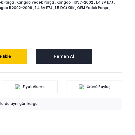
k Parça
,
Kangoo Yedek Parça
,
Kangoo I 1997-2002
,
1.4 8V E7J
,
goo II 2002-2009
,
1.4 8V E7J
,
1.5 DCİ K9K
,
OEM Yedek Parça
,
 Ekle
Hemen Al
Fiyat Alarmı
Ürünü Paylaş
işlerde aynı gün kargo