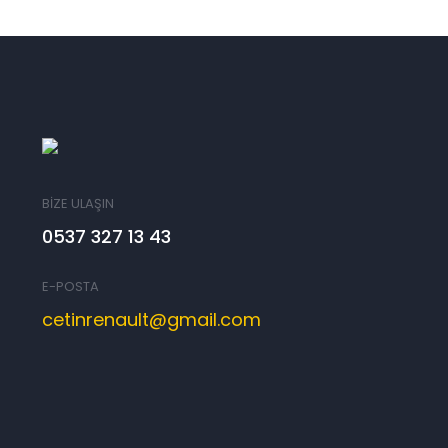
BİZE ULAŞIN
0537 327 13 43
E-POSTA
cetinrenault@gmail.com