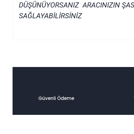
DÜŞÜNÜYORSANIZ ARACINIZIN ŞAS
SAĞLAYABİLİRSİNİZ
Bu ürünün fiyat bilgisi, resim, ürün açıklamalarında ve diğer
Görüş ve önerileriniz için teşekkür ederiz.
Ürün resmi kalitesiz, bozuk veya görüntülenemiyor.
Ürün açıklamasında eksik bilgiler bulunuyor.
Ürün bilgilerinde hatalar bulunuyor.
Ürün fiyatı diğer sitelerden daha pahalı.
Güvenli Ödeme
Bu ürüne benzer farklı alternatifler olmalı.