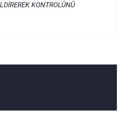
İLDİREREK KONTROLÜNÜ
ımıza iletebilirsiniz.