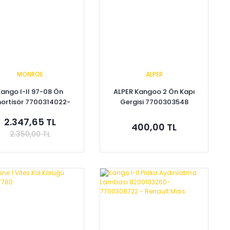
MONROE
ALPER
Kango I-II 97-08 Ön
ALPER Kangoo 2 Ön Kapı
ortisör 7700314022-
Gergisi 7700303548
-8200675687
2.347,65 TL
400,00 TL
2.350,00 TL
Sepete Ekle
Sepete Ekle