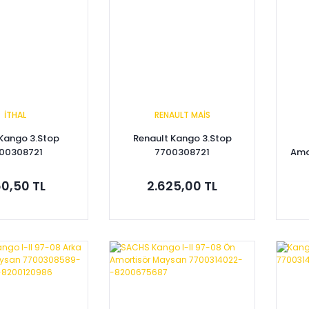
İTHAL
RENAULT MAİS
 Kango 3.Stop
Renault Kango 3.Stop
00308721
7700308721
Amo
Bil
0,50 TL
2.625,00 TL
pete Ekle
Sepete Ekle