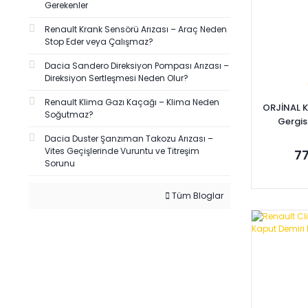
Gerekenler
BEHR (1)
Renault Krank Sensörü Arızası – Araç Neden
BRAXIS (1)
Stop Eder veya Çalışmaz?
CORTECO (1)
Dacia Sandero Direksiyon Pompası Arızası –
DE-GA (1)
Direksiyon Sertleşmesi Neden Olur?
DEKAR (1)
Renault Klima Gazı Kaçağı – Klima Neden
ORJİNAL 
DEPO-TYC (1)
Soğutmaz?
Gergi
DODUCO (1)
Dacia Duster Şanzıman Takozu Arızası –
Vites Geçişlerinde Vuruntu ve Titreşim
77
EMİN (1)
Sorunu
FUJİ-GRAT (1)
GENMOT (1)
Tüm Bloglar
GRAF (1)
Se
GROSSE (1)
HELUX (1)
KALE BALATA (1)
KAYZEN (1)