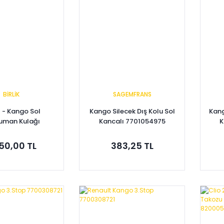
BİRLİK
SAGEMFRANS
2 - Kango Sol
Kango Silecek Dış Kolu Sol
Kang
uman Kulağı
Kancalı 7701054975
K
00434628
50,00 TL
383,25 TL
pete Ekle
Sepete Ekle