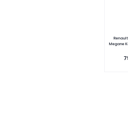
MAPA (1)
MİTA (1)
MOTORTECH (1)
OEM (1)
OKSA (1)
Renault
ONSAN (1)
Megane Ka
77
PURFLUX (1)
7
SACHS (1)
SEGER (1)
SPK (1)
TRW (1)
Se
ÜNÜVAR (1)
VICTOR REİNZ (1)
ZEGEN (1)