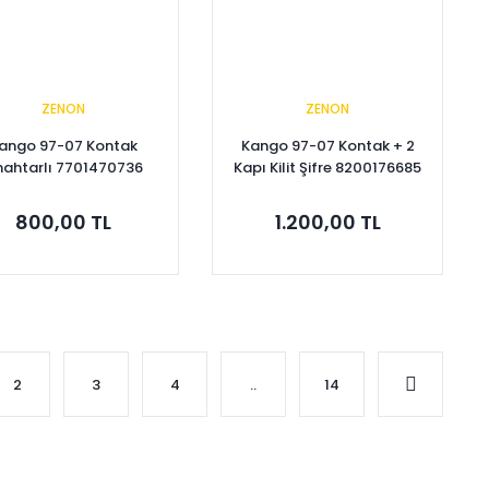
ZENON
ZENON
ango 97-07 Kontak
Kango 97-07 Kontak + 2
nahtarlı 7701470736
Kapı Kilit Şifre 8200176685
800,00 TL
1.200,00 TL
Sepete Ekle
Sepete Ekle
2
3
4
..
14