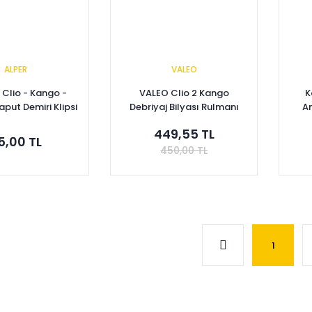
ALPER
VALEO
 Clio - Kango -
VALEO Clio 2 Kango
K
put Demiri Klipsi
Debriyaj Bilyası Rulmanı
A
03179077
7700102781
449,55 TL
5,00 TL
450,00 TL
pete Ekle
Sepete Ekle
1