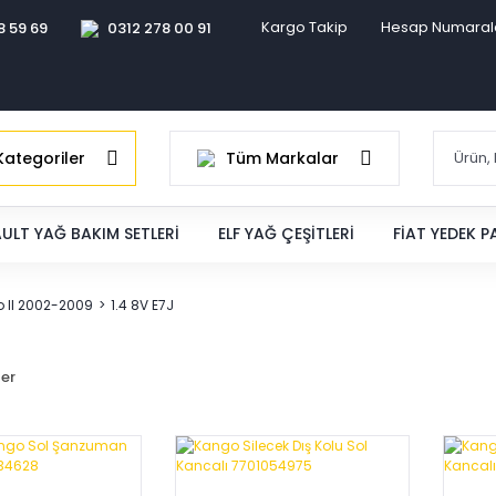
Kargo Takip
Hesap Numaral
8 59 69
0312 278 00 91
ategoriler
Tüm Markalar
ULT YAĞ BAKIM SETLERI
ELF YAĞ ÇEŞITLERI
FIAT YEDEK 
 II 2002-2009
1.4 8V E7J
ler