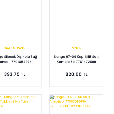
SAGEMFRANS
ZENON
o Silecek Dış Kolu Sağ
Kango 97-09 Kapı Kilit Seti
ancalı 7701054974
Komple 5 li 7701472589
393,75 TL
820,00 TL
Sepete Ekle
Sepete Ekle