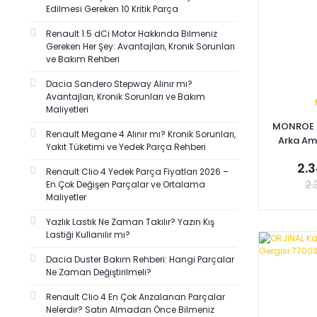
ART-ERAYNA (2)
Edilmesi Gereken 10 Kritik Parça
BRUCKE (2)
Renault 1.5 dCi Motor Hakkında Bilmeniz
FKK (2)
Gereken Her Şey: Avantajları, Kronik Sorunları
ve Bakım Rehberi
HİLEKS (2)
Dacia Sandero Stepway Alınır mı?
İTHAL (2)
Avantajları, Kronik Sorunları ve Bakım
KALE (2)
Maliyetleri
MONROE K
MAYSAN (2)
Renault Megane 4 Alınır mı? Kronik Sorunları,
Arka Am
Yakıt Tüketimi ve Yedek Parça Rehberi
MONROE (2)
77
2.3
OZAR (2)
8200029
Renault Clio 4 Yedek Parça Fiyatları 2026 –
2.
En Çok Değişen Parçalar ve Ortalama
SPJ (2)
Maliyetler
TİSA (2)
Yazlık Lastik Ne Zaman Takılır? Yazın Kış
WINTECH (2)
Lastiği Kullanılır mı?
Se
ABA RULMAN (1)
Dacia Duster Bakım Rehberi: Hangi Parçalar
ALFA (1)
Ne Zaman Değiştirilmeli?
AYHAN PLASTİK (1)
Renault Clio 4 En Çok Arızalanan Parçalar
Nelerdir? Satın Almadan Önce Bilmeniz
BARAN (1)