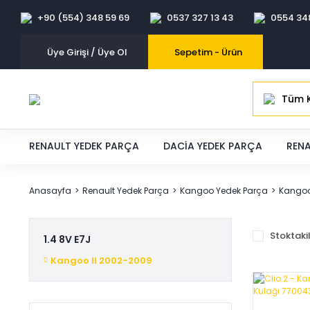
+90 (554) 348 59 69
0537 327 13 43
0554 34
Üye Girişi / Üye Ol
Sepetim -
Ürün
Tüm K
RENAULT YEDEK PARÇA
DACIA YEDEK PARÇA
RENA
Anasayfa
Renault Yedek Parça
Kangoo Yedek Parça
Kangoo
Stoktaki
1.4 8V E7J
Kangoo II 2002-2009