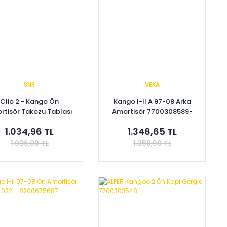
SNR
VEKA
Clio 2 - Kango Ön
Kango I-II A 97-08 Arka
rtisör Takozu Tablası
Amortisör 7700308589-
ya Takım 8200053795
8200029306-8200120986
1.034,96 TL
1.348,65 TL
1.036,00 TL
1.350,00 TL
Sepete Ekle
Sepete Ekle