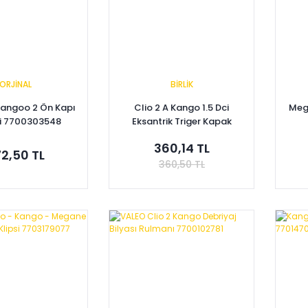
ORJİNAL
BİRLİK
Kangoo 2 Ön Kapı
Clio 2 A Kango 1.5 Dci
Mega
si 7700303548
Eksantrik Triger Kapak
Takımı 8200795003
360,14 TL
2,50 TL
360,50 TL
pete Ekle
Sepete Ekle