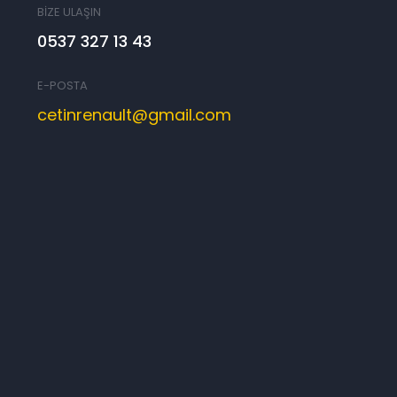
BİZE ULAŞIN
0537 327 13 43
E-POSTA
cetinrenault@gmail.com