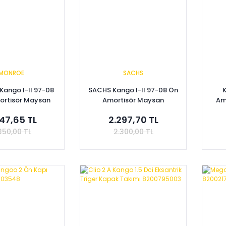
MONROE
SACHS
ango I-II 97-08
SACHS Kango I-II 97-08 Ön
ortisör Maysan
Amortisör Maysan
Am
00308589-
7700314022--8200675687
47,65 TL
2.297,70 TL
306-8200120986
350,00 TL
2.300,00 TL
pete Ekle
Sepete Ekle