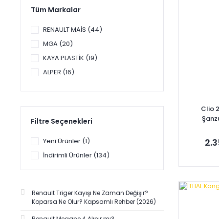
Tüm Markalar
RENAULT MAİS (44)
MGA (20)
KAYA PLASTİK (19)
ALPER (16)
PLEKSAN-MARS (11)
SAGEMFRANS (7)
Clio 
AYFAR (6)
Şanz
Filtre Seçenekleri
77
ÜÇEL (6)
Yeni Ürünler (1)
2.3
AFT (5)
İndirimli Ürünler (134)
AYD (5)
GVA (5)
MARAL (5)
Se
Renault Triger Kayışı Ne Zaman Değişir?
ORJİNAL (5)
Koparsa Ne Olur? Kapsamlı Rehber (2026)
SNR (5)
Renault Megane 4 Alınır mı?