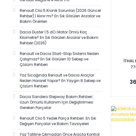
VEKA (5)
Renault Clio 5 Kronik Sorunları (2026 Güncel
BİRLİK (4)
Rehber) | Alınır mı? En Sık Görülen Arızalar ve
Bakım Önerileri
CAVO (4)
DÖRTEL (4)
Dacia Duster 1.5 dCi Motor Ömrü Kaç
Kilometre? En Sık Görülen Arızalar ve Bakım
VALEO (4)
Rehberi (2026)
BOSCH (3)
Renault ve Dacia Start-Stop Sistemi Neden
CİFAM-METELLİ (3)
Çalışmaz? En Sık Görülen 10 Sebep ve
İTHAL
Çözüm Rehberi
77
DELPHI (3)
Yaz Sıcağında Renault ve Dacia Araçlar
EGEKARAYEL (3)
Neden Hararet Yapar? En Yaygın 8 Sebep ve
36
GATES (3)
Çözüm Rehberi
GUA (3)
Dacia Sandero Stepway Bakım Rehberi:
Uzun Ömürlü Kullanım İçin Değiştirilmesi
İŞLER (3)
Gereken Parçalar
SOSA (3)
Se
Renault Clio 5 Yedek Parça Rehberi: En Sık
ZENON (3)
Değişen Parçalar ve Bakım Tavsiyeleri
AKAR DÖŞEME (2)
Yaz Tatiline Çıkmadan Önce Araçta Kontrol