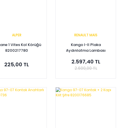
ALPER
RENAULT MAİS
ne 1 Vites Kol Körüğü
Kango I-II Plaka
8200217780
Aydınlatma Lambası
8200103260-7700308722
2.597,40 TL
- Renault Mais
225,00 TL
2.600,00 TL
Sepete Ekle
Sepete Ekle