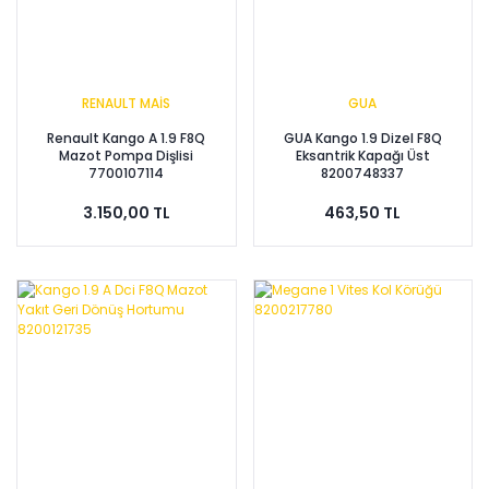
RENAULT MAİS
GUA
Renault Kango A 1.9 F8Q
GUA Kango 1.9 Dizel F8Q
Mazot Pompa Dişlisi
Eksantrik Kapağı Üst
7700107114
8200748337
3.150,00 TL
463,50 TL