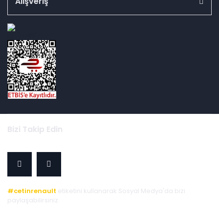
Alışveriş
id="ETBIS">
Bizi Takip Edin
#cetinrenault
etiketini kullanarak Sosyal Medya'da bizi
paylaşabilirsiniz.