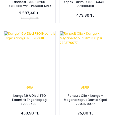
Lambası 8200103260-
Kapak Takımı 7700114448 -
7700308722 - Renault Mais
7700116018
2.597,40 TL
473,80 TL
2.600,00 TL
GUA
ALPER
Kango 1.9 A Dizel F8Q
Renault Clio - Kango -
Eksantrik Triger Kapağı
Megane Kaput Demiri Klipsi
8200950811
7703179077
463,50 TL
75,00 TL