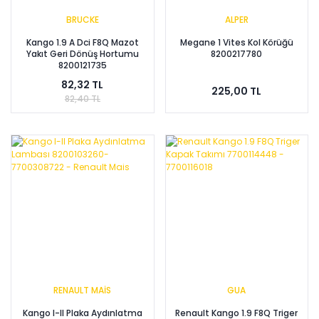
BRUCKE
ALPER
Kango 1.9 A Dci F8Q Mazot
Megane 1 Vites Kol Körüğü
Yakıt Geri Dönüş Hortumu
8200217780
8200121735
82,32 TL
225,00 TL
82,40 TL
RENAULT MAİS
GUA
Kango I-II Plaka Aydınlatma
Renault Kango 1.9 F8Q Triger