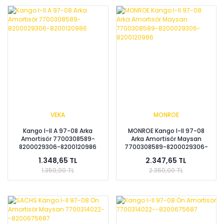
VEKA
MONROE
Kango I-II A 97-08 Arka
MONROE Kango I-II 97-08
Amortisör 7700308589-
Arka Amortisör Maysan
8200029306-8200120986
7700308589-8200029306-
8200120986
1.348,65 TL
2.347,65 TL
1.350,00 TL
2.350,00 TL