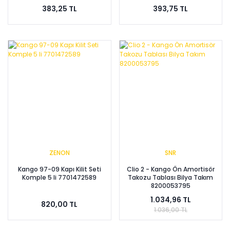
383,25 TL
393,75 TL
ZENON
SNR
Kango 97-09 Kapı Kilit Seti
Clio 2 - Kango Ön Amortisör
Komple 5 li 7701472589
Takozu Tablası Bilya Takım
8200053795
1.034,96 TL
820,00 TL
1.036,00 TL