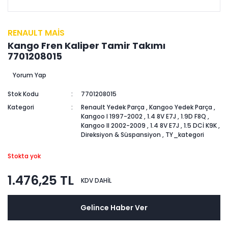
RENAULT MAİS
Kango Fren Kaliper Tamir Takımı
7701208015
Yorum Yap
Stok Kodu
7701208015
Kategori
Renault Yedek Parça
,
Kangoo Yedek Parça
,
Kangoo I 1997-2002
,
1.4 8V E7J
,
1.9D F8Q
,
Kangoo II 2002-2009
,
1.4 8V E7J
,
1.5 DCİ K9K
,
Direksiyon & Süspansiyon
,
TY_kategori
Stokta yok
1.476,25 TL
KDV DAHİL
Gelince Haber Ver