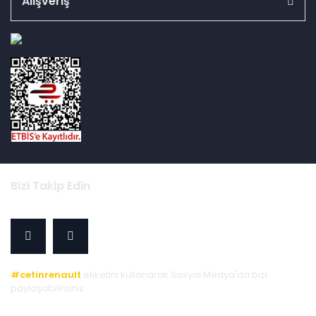
Alışveriş
id="ETBIS">
Bizi Takip Edin
#cetinrenault
etiketini kullanarak Sosyal Medya'da bizi
paylaşabilirsiniz.