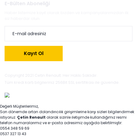
E-Bülten Aboneliği
Haber listemize kayıt olarak bizden ve kampanyalarımızdan ilk
siz haberdar olun.
Kayıt Ol
Copyright 2021 Cetin Renault. Her Hakkı Saklıdır.
Tüm kredi kartı bilgileriniz 256Bit SSL sertifikası ile güvende.
Değerli Müşterilerimiz,
Son dönemde artan dolandırıcılık girişimlerine karşı sizleri bilgilendirmek
istiyoruz.
Çetin Renault
olarak sizinle iletişimde kullandığımız resmi
telefon numaralarımız ve e-posta adresimiz aşağıda belirtilmiştir:
0554 348 59 69
0537 327 13 43