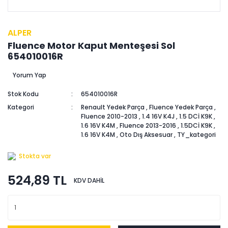
ALPER
Fluence Motor Kaput Menteşesi Sol
654010016R
Yorum Yap
Stok Kodu
654010016R
Kategori
Renault Yedek Parça
,
Fluence Yedek Parça
,
Fluence 2010-2013
,
1.4 16V K4J
,
1.5 DCİ K9K
,
1.6 16V K4M
,
Fluence 2013-2016
,
1.5DCİ K9K
,
1.6 16V K4M
,
Oto Dış Aksesuar
,
TY_kategori
Stokta var
524,89 TL
KDV DAHİL