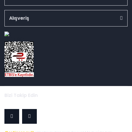
Alışveriş
id="ETBIS">
Bizi Takip Edin