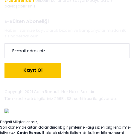
#cetinrenault
etiketini kullanarak Sosyal Medya'da bizi
paylaşabilirsiniz.
E-Bülten Aboneliği
Haber listemize kayıt olarak bizden ve kampanyalarımızdan ilk
siz haberdar olun.
Kayıt Ol
Copyright 2021 Cetin Renault. Her Hakkı Saklıdır.
Tüm kredi kartı bilgileriniz 256Bit SSL sertifikası ile güvende.
Değerli Müşterilerimiz,
Son dönemde artan dolandırıcılık girişimlerine karşı sizleri bilgilendirmek
istiyoruz.
Çetin Renault
olarak sizinle iletişimde kullandığımız resmi