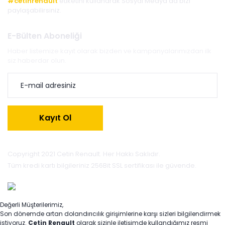
#cetinrenault
etiketini kullanarak Sosyal Medya'da bizi
paylaşabilirsiniz.
E-Bülten Aboneliği
Haber listemize kayıt olarak bizden ve kampanyalarımızdan ilk
siz haberdar olun.
Kayıt Ol
Copyright 2021 Cetin Renault. Her Hakkı Saklıdır.
Tüm kredi kartı bilgileriniz 256Bit SSL sertifikası ile güvende.
Değerli Müşterilerimiz,
Son dönemde artan dolandırıcılık girişimlerine karşı sizleri bilgilendirmek
istiyoruz.
Çetin Renault
olarak sizinle iletişimde kullandığımız resmi