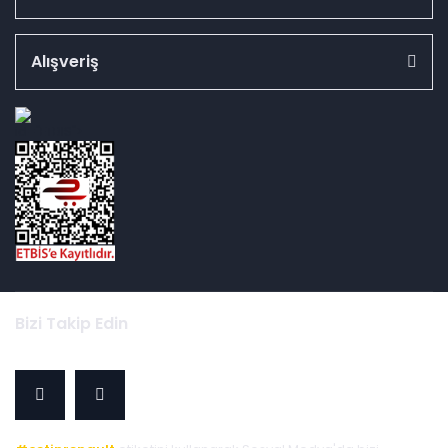
Alışveriş
id="ETBIS">
Bizi Takip Edin