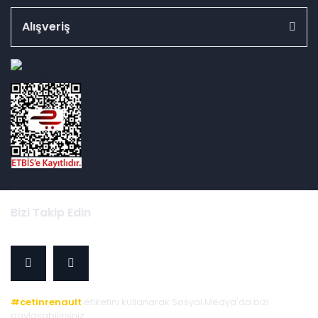
Alışveriş
id="ETBIS">
Bizi Takip Edin
#cetinrenault
etiketini kullanarak Sosyal Medya'da bizi
paylaşabilirsiniz.