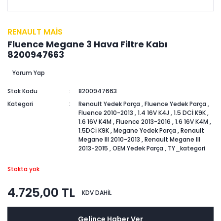
RENAULT MAİS
Fluence Megane 3 Hava Filtre Kabı
8200947663
Yorum Yap
Stok Kodu
8200947663
Kategori
Renault Yedek Parça
,
Fluence Yedek Parça
,
Fluence 2010-2013
,
1.4 16V K4J
,
1.5 DCİ K9K
,
1.6 16V K4M
,
Fluence 2013-2016
,
1.6 16V K4M
,
1.5DCİ K9K
,
Megane Yedek Parça
,
Renault
Megane III 2010-2013
,
Renault Megane III
2013-2015
,
OEM Yedek Parça
,
TY_kategori
Stokta yok
4.725,00 TL
KDV DAHİL
Gelince Haber Ver