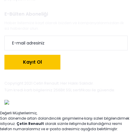
E-Bülten Aboneliği
Haber listemize kayıt olarak bizden ve kampanyalarımızdan ilk
siz haberdar olun.
Kayıt Ol
Copyright 2021 Cetin Renault. Her Hakkı Saklıdır.
Tüm kredi kartı bilgileriniz 256Bit SSL sertifikası ile güvende.
Değerli Müşterilerimiz,
Son dönemde artan dolandırıcılık girişimlerine karşı sizleri bilgilendirmek
istiyoruz.
Çetin Renault
olarak sizinle iletişimde kullandığımız resmi
telefon numaralarımız ve e-posta adresimiz aşağıda belirtilmiştir: