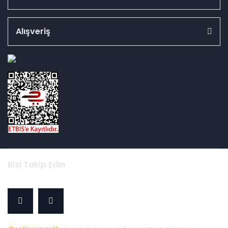
Alışveriş
id="ETBIS">
Bizi Takip Edin