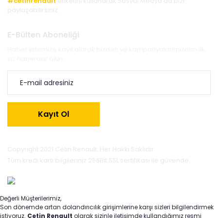
#cetinrenault
etiketini kullanarak Sosyal Medya'da bizi
paylaşabilirsiniz.
E-Bülten Aboneliği
Haber listemize kayıt olarak bizden ve kampanyalarımızdan ilk
siz haberdar olun.
Kayıt Ol
Copyright 2021 Cetin Renault. Her Hakkı Saklıdır.
Tüm kredi kartı bilgileriniz 256Bit SSL sertifikası ile güvende.
Değerli Müşterilerimiz,
Son dönemde artan dolandırıcılık girişimlerine karşı sizleri bilgilendirmek
istiyoruz.
Çetin Renault
olarak sizinle iletişimde kullandığımız resmi