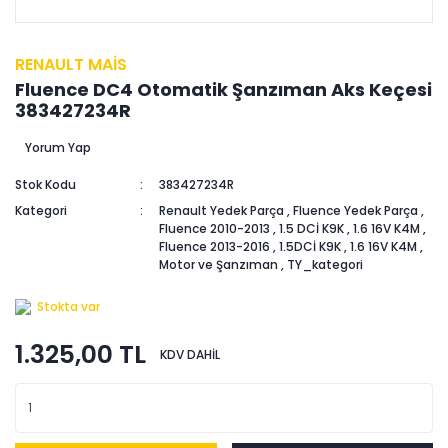
RENAULT MAİS
Fluence DC4 Otomatik Şanzıman Aks Keçesi
383427234R
Yorum Yap
Stok Kodu
383427234R
Kategori
Renault Yedek Parça
,
Fluence Yedek Parça
,
Fluence 2010-2013
,
1.5 DCİ K9K
,
1.6 16V K4M
,
Fluence 2013-2016
,
1.5DCİ K9K
,
1.6 16V K4M
,
Motor ve Şanzıman
,
TY_kategori
Stokta var
1.325,00 TL
KDV DAHİL