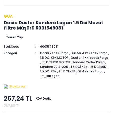
GUA
Dacia Duster Sandero Logan 1.5 Dci Mazot
Filtre Müşürü 6001549081
Yorum Yap
Stok Kodu
6001549081
Kategori
Dacia Yedek Parça
,
Duster 4X2 Yedek Parça
,
1.5 DCİ K9K MOTOR
,
Duster 4X4 Yedek Parça
,
1.5 DCİ K9K MOTOR
,
Sandero Yedek Parça
,
Sandero 2013-2018
,
1.5 DCİ K9K
,
1.5 DCİ K9K
,
1.5 DCİ K9K
,
1.5 DCİ K9K
,
OEM Yedek Parça
,
TY_kategori
Stokta var
257,24 TL
KDV DAHİL
257,50 TL