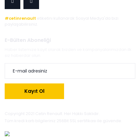
#cetinrenault
etiketini kullanarak Sosyal Medya'da bizi
paylaşabilirsiniz.
E-Bülten Aboneliği
Haber listemize kayıt olarak bizden ve kampanyalarımızdan ilk
siz haberdar olun.
Kayıt Ol
Copyright 2021 Cetin Renault. Her Hakkı Saklıdır.
Tüm kredi kartı bilgileriniz 256Bit SSL sertifikası ile güvende.