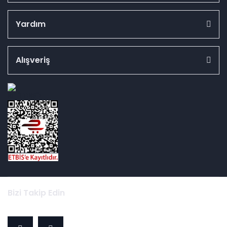
Yardım
Alışveriş
id="ETBIS">
Bizi Takip Edin