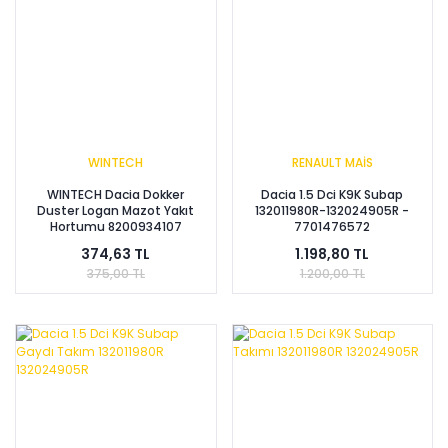
WINTECH
RENAULT MAİS
WINTECH Dacia Dokker
Dacia 1.5 Dci K9K Subap
Duster Logan Mazot Yakıt
132011980R-132024905R -
Hortumu 8200934107
7701476572
374,63 TL
1.198,80 TL
375,00 TL
1.200,00 TL