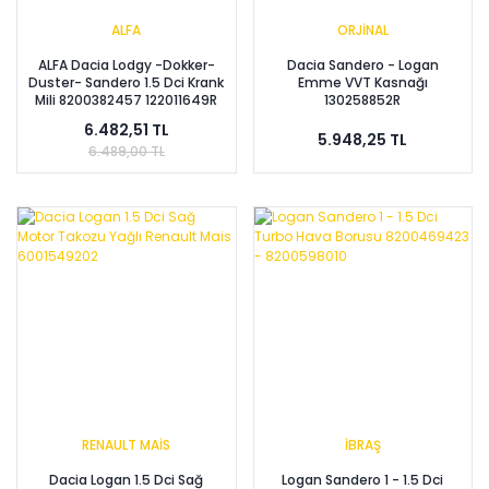
ALFA
ORJİNAL
ALFA Dacia Lodgy -Dokker-
Dacia Sandero - Logan
Duster- Sandero 1.5 Dci Krank
Emme VVT Kasnağı
Mili 8200382457 122011649R
130258852R
6.482,51 TL
5.948,25 TL
6.489,00 TL
RENAULT MAİS
İBRAŞ
Dacia Logan 1.5 Dci Sağ
Logan Sandero 1 - 1.5 Dci