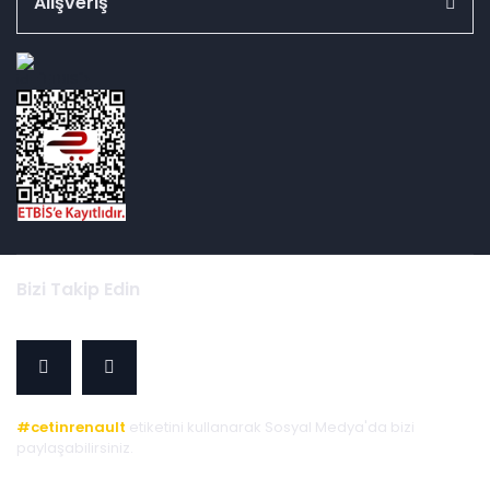
Alışveriş
id="ETBIS">
Bizi Takip Edin
#cetinrenault
etiketini kullanarak Sosyal Medya'da bizi
paylaşabilirsiniz.