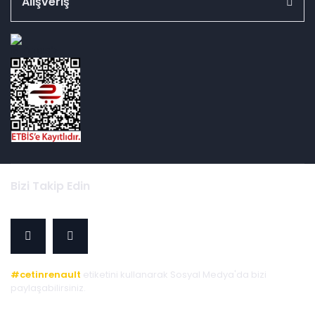
Alışveriş
id="ETBIS">
Bizi Takip Edin
#cetinrenault
etiketini kullanarak Sosyal Medya'da bizi
paylaşabilirsiniz.