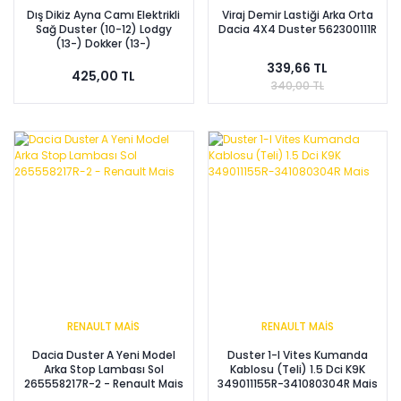
Dış Dikiz Ayna Camı Elektrikli
Viraj Demir Lastiği Arka Orta
Sağ Duster (10-12) Lodgy
Dacia 4X4 Duster 562300111R
(13-) Dokker (13-)
963657229R - MGA
339,66 TL
425,00 TL
340,00 TL
RENAULT MAİS
RENAULT MAİS
Dacia Duster A Yeni Model
Duster 1-I Vites Kumanda
Arka Stop Lambası Sol
Kablosu (Teli) 1.5 Dci K9K
265558217R-2 - Renault Mais
349011155R-341080304R Mais