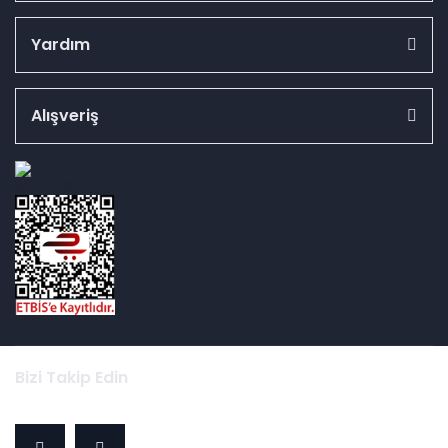
Yardım
Alışveriş
id="ETBIS">
Bizi Takip Edin