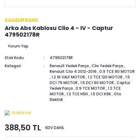
SAGEMFRANS
Arka Abs Kablosu Clio 4 - IV - Captur
479502178R
Yorum Yap
Stok Kodu
479502178R
Kategori
Renault Yedek Parça
,
Clio Yedek Parça
,
Renault Clio 4 2012-2016
,
0.9 TCE 90 MOTOR
,
1.2 16 VALF MOTOR
,
1.2 TCE 120 MOTOR
,
1.5
DCİ 75 MOTOR
,
1.5 DCİ 90 MOTOR
,
Captur
Yedek Parça
,
0.9 TCE MOTOR
,
1.2 TCE
MOTOR
,
1.3 TCE H5H
,
1.5 DCİ K9K
,
Oto
Elektrik
Stokta var
388,50 TL
KDV DAHİL