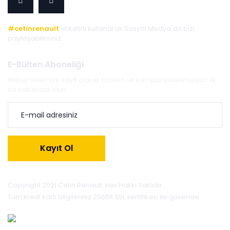
#cetinrenault
etiketini kullanarak Sosyal Medya'da bizi
paylaşabilirsiniz.
E-Bülten Aboneliği
Haber listemize kayıt olarak bizden ve kampanyalarımızdan ilk
siz haberdar olun.
Kayıt Ol
Copyright 2021 Cetin Renault. Her Hakkı Saklıdır.
Tüm kredi kartı bilgileriniz 256Bit SSL sertifikası ile güvende.