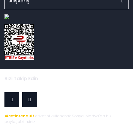
Alışveriş
id="ETBIS">
Bizi Takip Edin
#cetinrenault
etiketini kullanarak Sosyal Medya'da bizi
paylaşabilirsiniz.