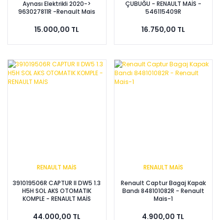
Aynası Elektrikli 2020->
ÇUBUĞU - RENAULT MAİS -
963027811R -Renault Mais
546115409R
15.000,00 TL
16.750,00 TL
RENAULT MAİS
RENAULT MAİS
391019506R CAPTUR II DW5 1.3
Renault Captur Bagaj Kapak
H5H SOL AKS OTOMATIK
Bandı 848101082R - Renault
KOMPLE - RENAULT MAİS
Mais-1
44.000,00 TL
4.900,00 TL