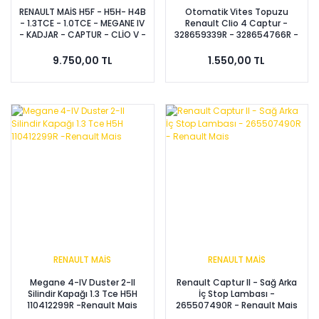
RENAULT MAİS H5F - H5H- H4B
Otomatik Vites Topuzu
- 1.3TCE - 1.0TCE - MEGANE IV
Renault Clio 4 Captur -
- KADJAR - CAPTUR - CLİO V -
328659339R - 328654766R -
Devirdaim - Kasnak - Civata
328658818R - 328654778R -
( GÜÇLENDİRİLMİŞ SET )
328659595R
9.750,00 TL
1.550,00 TL
210512523R - 210107490R -
7703002788R
RENAULT MAİS
RENAULT MAİS
Megane 4-IV Duster 2-II
Renault Captur II - Sağ Arka
Silindir Kapağı 1.3 Tce H5H
İç Stop Lambası -
110412299R -Renault Mais
265507490R - Renault Mais