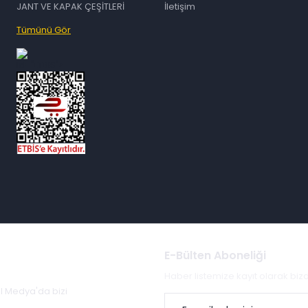
JANT VE KAPAK ÇEŞİTLERİ
İletişim
Tümünü Gör
id="ETBIS">
E-Bülten Aboneliği
Haber listemize kayıt olarak bi
al Medya'da bizi