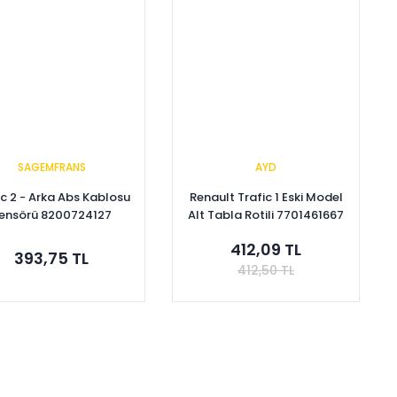
SAGEMFRANS
AYD
ic 2 - Arka Abs Kablosu
Renault Trafic 1 Eski Model
ensörü 8200724127
Alt Tabla Rotili 7701461667
412,09 TL
393,75 TL
412,50 TL
Sepete Ekle
Sepete Ekle