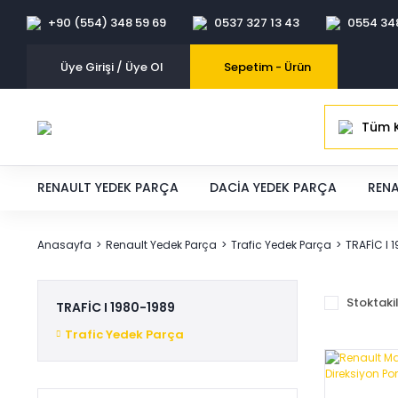
+90 (554) 348 59 69
0537 327 13 43
0554 34
Üye Girişi / Üye Ol
Sepetim -
Ürün
Tüm K
RENAULT YEDEK PARÇA
DACIA YEDEK PARÇA
RENA
Anasayfa
Renault Yedek Parça
Trafic Yedek Parça
TRAFİC I 
Stoktaki
TRAFİC I 1980-1989
Trafic Yedek Parça