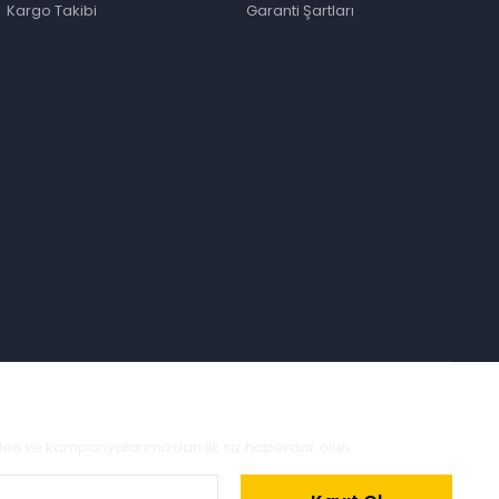
Kargo Takibi
Garanti Şartları
zden ve kampanyalarımızdan ilk siz haberdar olun.