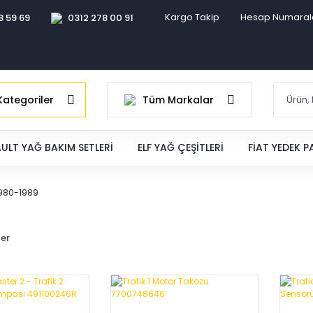
Kargo Takip
Hesap Numaral
8 59 69
0312 278 00 91
ategoriler
Tüm Markalar
ULT YAĞ BAKIM SETLERI
ELF YAĞ ÇEŞITLERI
FIAT YEDEK 
1980-1989
ler