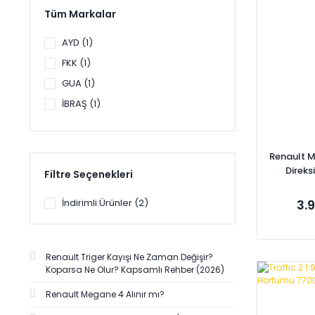
Tüm Markalar
AYD (1)
FKK (1)
GUA (1)
İBRAŞ (1)
RENAULT MAİS (1)
SAGEMFRANS (1)
Renault Ma
Direk
Filtre Seçenekleri
49
İndirimli Ürünler (2)
3.
Renault Triger Kayışı Ne Zaman Değişir?
Koparsa Ne Olur? Kapsamlı Rehber (2026)
Se
Renault Megane 4 Alınır mı?