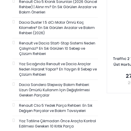
Renault Clio 5 Kronik Sorunları (2026 Güncel
Rehber) | Alınır mı? En Sık Görülen Arızalar ve
Bakım Önerileri
Dacia Duster 1.5 dCi Motor Ömrü Kaç
Kilometre? En Sık Görülen Arızalar ve Bakım
Rehberi (2026)
Renault ve Dacia Start-Stop Sistemi Neden
Çalışmaz? En Sık Görülen 10 Sebep ve
Çözüm Rehberi
Traffıc 2
Yaz Sıcağında Renault ve Dacia Araçlar
Üst Hort
Neden Hararet Yapar? En Yaygın 8 Sebep ve
Çözüm Rehberi
2
2
Dacia Sandero Stepway Bakım Rehberi:
Uzun Ömürlü Kullanım İçin Değiştirilmesi
Gereken Parçalar
Renault Clio 5 Yedek Parça Rehberi: En Sık
Se
Değişen Parçalar ve Bakım Tavsiyeleri
Yaz Tatiline Çıkmadan Önce Araçta Kontrol
Edilmesi Gereken 10 Kritik Parça