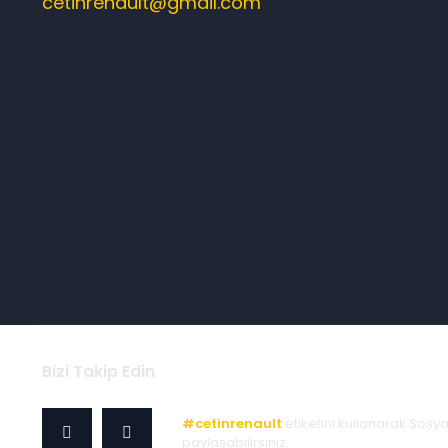
cetinrenault@gmail.com
Bizi Takip Edin
#cetinrenault
etiketini kullanarak Sosy
paylaşabilirsiniz.