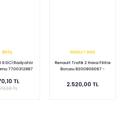
İBRAŞ
RENAULT MAİS
 1.9 DCİ Radyatör
Renault Trafik 2 Hava Filitre
umu 7700312887
Borusu 8200806067 -
Renault Mais
70,10 TL
2.520,00 TL
70,38 TL
pete Ekle
Tükendi