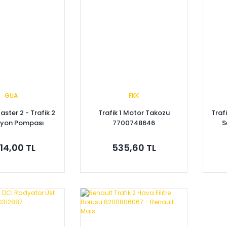
GUA
FKK
ster 2 - Trafik 2
Trafik 1 Motor Takozu
Traf
siyon Pompası
7700748646
S
1100246R
914,00 TL
535,60 TL
pete Ekle
Sepete Ekle