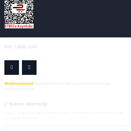
Bizi Takip Edin
#cetinrenault
etiketini kullanarak Sosyal Medya'da bizi
paylaşabilirsiniz.
E-Bülten Aboneliği
Haber listemize kayıt olarak bizden ve kampanyalarımızdan ilk
siz haberdar olun.