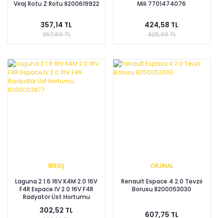
Viraj Rotu Z Rotu 8200619922
Mili 7701474076
357,14 TL
424,58 TL
357,50 TL
425,00 TL
İBRAŞ
ORJİNAL
Laguna 2 1.6 16V K4M 2.0 16V
Renault Espace 4 2.0 Tevzii
F4R Espace IV 2.0 16V F4R
Borusu 8200053030
Radyatör Üst Hortumu
8200002977
302,52 TL
607,75 TL