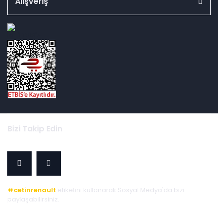
Alışveriş
id="ETBIS">
Bizi Takip Edin
#cetinrenault
etiketini kullanarak Sosyal Medya'da bizi
paylaşabilirsiniz.