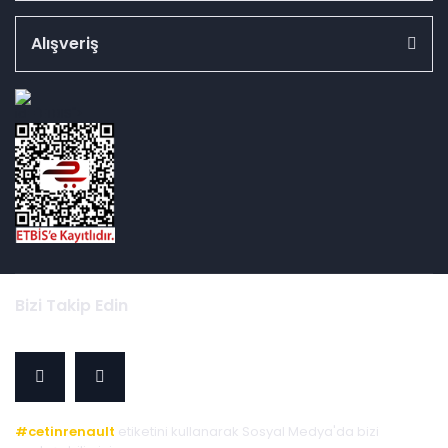
Alışveriş
id="ETBIS">
Bizi Takip Edin
#cetinrenault
etiketini kullanarak Sosyal Medya'da bizi