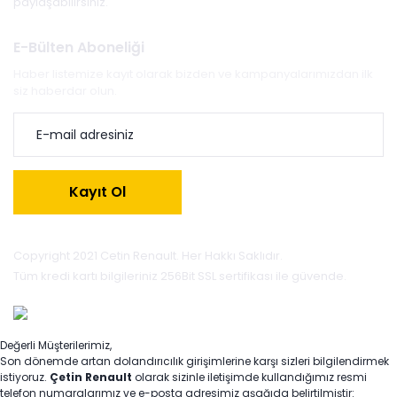
paylaşabilirsiniz.
E-Bülten Aboneliği
Haber listemize kayıt olarak bizden ve kampanyalarımızdan ilk
siz haberdar olun.
Kayıt Ol
Copyright 2021 Cetin Renault. Her Hakkı Saklıdır.
Tüm kredi kartı bilgileriniz 256Bit SSL sertifikası ile güvende.
Değerli Müşterilerimiz,
Son dönemde artan dolandırıcılık girişimlerine karşı sizleri bilgilendirmek
istiyoruz.
Çetin Renault
olarak sizinle iletişimde kullandığımız resmi
telefon numaralarımız ve e-posta adresimiz aşağıda belirtilmiştir: