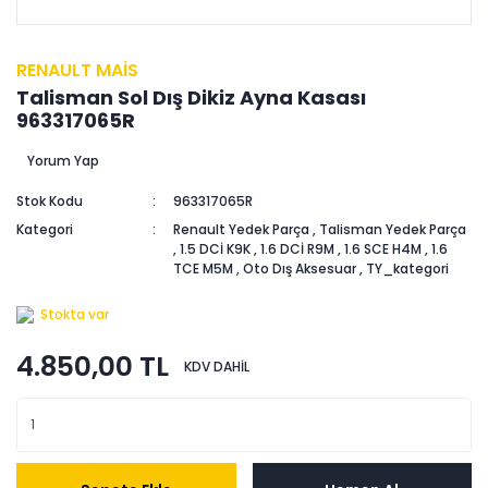
RENAULT MAİS
Talisman Sol Dış Dikiz Ayna Kasası
963317065R
Yorum Yap
Stok Kodu
963317065R
Kategori
Renault Yedek Parça
,
Talisman Yedek Parça
,
1.5 DCİ K9K
,
1.6 DCİ R9M
,
1.6 SCE H4M
,
1.6
TCE M5M
,
Oto Dış Aksesuar
,
TY_kategori
Stokta var
4.850,00 TL
KDV DAHİL