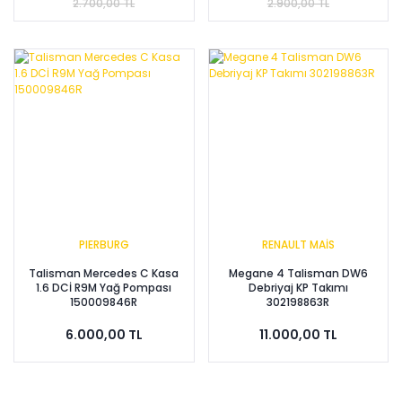
2.700,00 TL
2.900,00 TL
PIERBURG
RENAULT MAİS
Talisman Mercedes C Kasa
Megane 4 Talisman DW6
1.6 DCİ R9M Yağ Pompası
Debriyaj KP Takımı
150009846R
302198863R
6.000,00 TL
11.000,00 TL