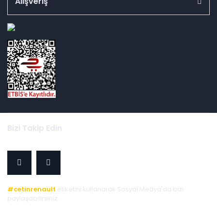
Alışveriş
id="ETBIS">
Bizi Takip Edin
#cetinrenault
etiketini kullanarak Sosyal Medya'da bizi
paylaşabilirsiniz.