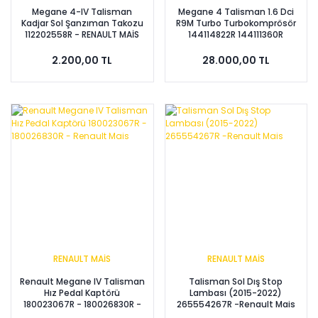
Megane 4-IV Talisman
Megane 4 Talisman 1.6 Dci
Kadjar Sol Şanzıman Takozu
R9M Turbo Turbokomprösör
112202558R - RENAULT MAİS
144114822R 144111360R
144119252R
2.200,00 TL
28.000,00 TL
RENAULT MAİS
RENAULT MAİS
Renault Megane IV Talisman
Talisman Sol Dış Stop
Hız Pedal Kaptörü
Lambası (2015-2022)
180023067R - 180026830R -
265554267R -Renault Mais
Renault Mais