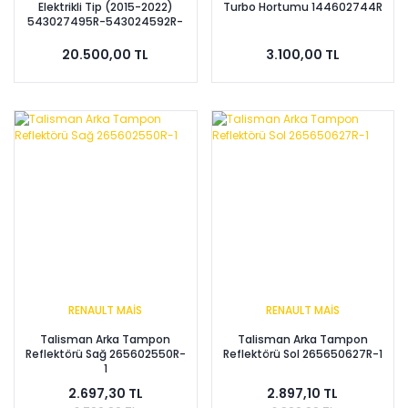
Elektrikli Tip (2015-2022)
Turbo Hortumu 144602744R
543027495R-543024592R-
543023190R -Renault Mais
20.500,00 TL
3.100,00 TL
RENAULT MAİS
RENAULT MAİS
Talisman Arka Tampon
Talisman Arka Tampon
Reflektörü Sağ 265602550R-
Reflektörü Sol 265650627R-1
1
2.697,30 TL
2.897,10 TL