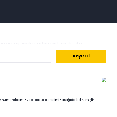
zden ve kampanyalarımızdan ilk siz haberdar olun.
Kayıt Ol
on numaralarımız ve e-posta adresimiz aşağıda belirtilmiştir: