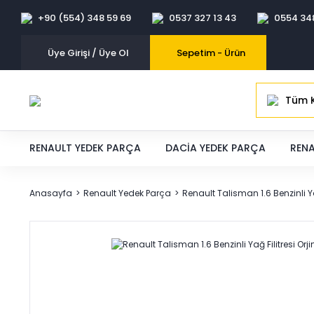
+90 (554) 348 59 69
0537 327 13 43
0554 34
Üye Girişi / Üye Ol
Sepetim -
Ürün
Tüm K
RENAULT YEDEK PARÇA
DACIA YEDEK PARÇA
RENA
Anasayfa
Renault Yedek Parça
Renault Talisman 1.6 Benzinli Y