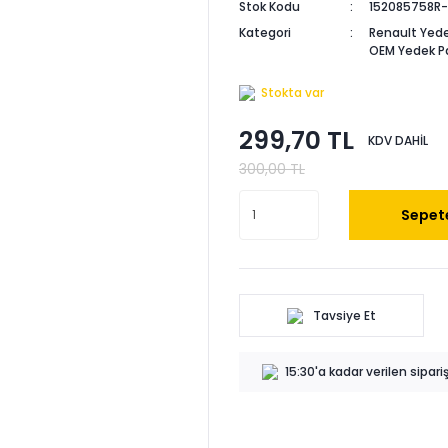
Stok Kodu
152085758R-
Kategori
Renault Yede
OEM Yedek P
Stokta var
299,70 TL
KDV DAHİL
300,00 TL
Sepete
Tavsiye Et
15:30'a kadar verilen sipar