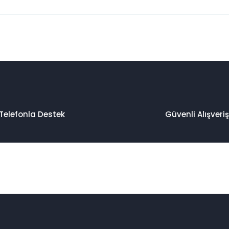
 konularda yetersiz gördüğünüz noktaları öneri formunu kullanarak taraf
Bu ürüne ilk yorumu siz yapın!
Yorum Yaz
Telefonla Destek
Güvenli Alışveriş
Gönder