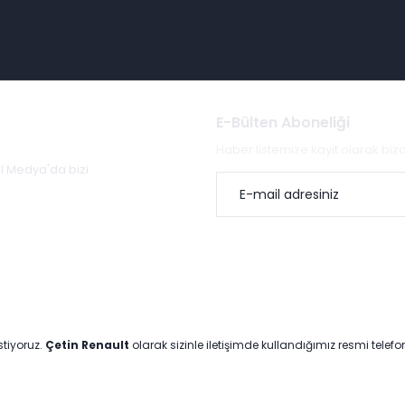
E-Bülten Aboneliği
Haber listemize kayıt olarak bi
al Medya'da bizi
stiyoruz.
Çetin Renault
olarak sizinle iletişimde kullandığımız resmi telef