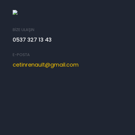
BİZE ULAŞIN
0537 327 13 43
E-POSTA
cetinrenault@gmail.com