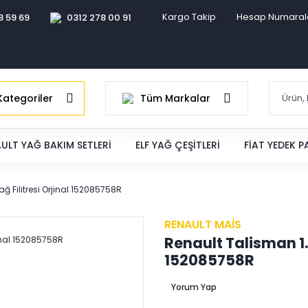
Kargo Takip
Hesap Numaral
8 59 69
0312 278 00 91
ategoriler
Tüm Markalar
ULT YAĞ BAKIM SETLERI
ELF YAĞ ÇEŞITLERI
FIAT YEDEK 
ağ Filitresi Orjinal 152085758R
RENAULT MAİS
Renault Talisman 1.6
152085758R
Yorum Yap