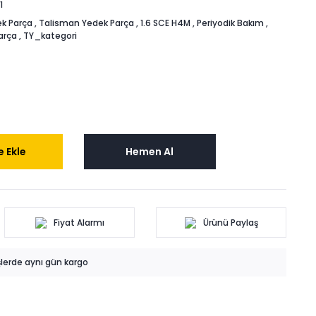
1
k Parça
,
Talisman Yedek Parça
,
1.6 SCE H4M
,
Periyodik Bakım
,
arça
,
TY_kategori
 Ekle
Hemen Al
Fiyat Alarmı
Ürünü Paylaş
işlerde aynı gün kargo