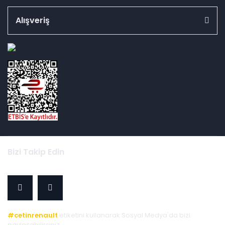
Alışveriş
id="ETBIS">
Bizi Takip Edin
#cetinrenault
etiketini kullanarak Sosyal Medya'da bizi
paylaşabilirsiniz.