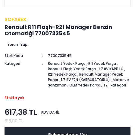
SOFABEX
Renault R11 Flaşh-R21 Manager Benzin
Otomatiği 7700733545
Yorum Yap
Stok Kodu
7700733545
Kategori
Renault Yedek Parça
,
R11 Yedek Parça
,
Renault Flaşh Yedek Parça
,
1.7 8V KARB.LÜ
,
R21 Yedek Parça
,
Renault Manager Yedek
Parça
,
1.7 8V F2N (KARBÜRATÖRLÜ)
,
Motor ve
Şanzıman
,
OEM Yedek Parça
,
TY_kategori
Stokta yok
617,38 TL
KDV DAHİL
618,00 TL
Gelince Haber Ver