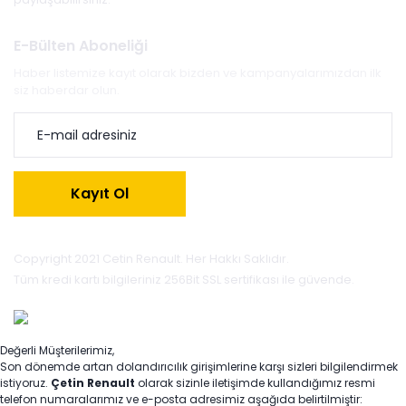
E-Bülten Aboneliği
Haber listemize kayıt olarak bizden ve kampanyalarımızdan ilk
siz haberdar olun.
Kayıt Ol
Copyright 2021 Cetin Renault. Her Hakkı Saklıdır.
Tüm kredi kartı bilgileriniz 256Bit SSL sertifikası ile güvende.
Değerli Müşterilerimiz,
Son dönemde artan dolandırıcılık girişimlerine karşı sizleri bilgilendirmek
istiyoruz.
Çetin Renault
olarak sizinle iletişimde kullandığımız resmi
telefon numaralarımız ve e-posta adresimiz aşağıda belirtilmiştir: