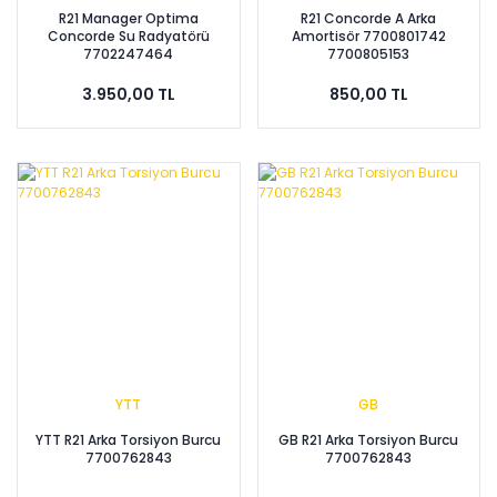
R21 Manager Optima
R21 Concorde A Arka
Concorde Su Radyatörü
Amortisör 7700801742
7702247464
7700805153
3.950,00 TL
850,00 TL
YTT
GB
YTT R21 Arka Torsiyon Burcu
GB R21 Arka Torsiyon Burcu
7700762843
7700762843