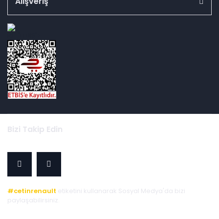
Alışveriş
id="ETBIS">
Bizi Takip Edin
#cetinrenault
etiketini kullanarak Sosyal Medya'da bizi
paylaşabilirsiniz.