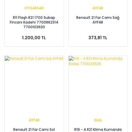
OYGARSAN
AYFAR
R11 Flaşh R21 1700 Subap
Renault 21 Far Camı Sağ
Fincanı Kadehi 7700862314
AYFAR
7700103630
1.200,00 TL
373,81 TL
AYFAR
GUA
Renault 21 Far Camı Sol
R19 - A R21 Klima Kumanda