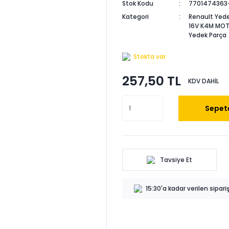
Stok Kodu
7701474363
Kategori
Renault Yede
16V K4M MO
Yedek Parça
Stokta var
257,50 TL
KDV DAHİL
Sepete
Tavsiye Et
15:30'a kadar verilen sipar