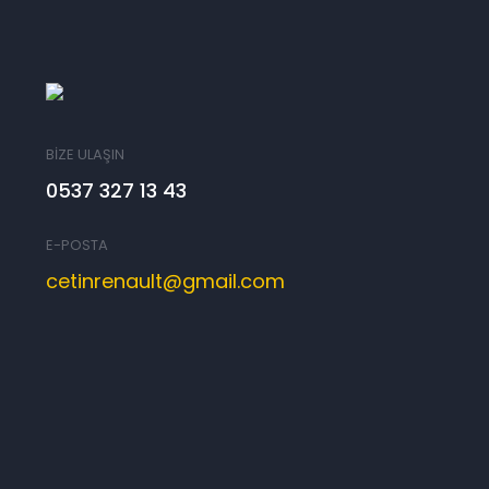
BİZE ULAŞIN
0537 327 13 43
E-POSTA
cetinrenault@gmail.com