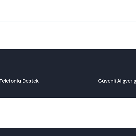
 konularda yetersiz gördüğünüz noktaları öneri formunu kullanarak taraf
Bu ürüne ilk yorumu siz yapın!
Yorum Yaz
Telefonla Destek
Güvenli Alışveriş
Gönder