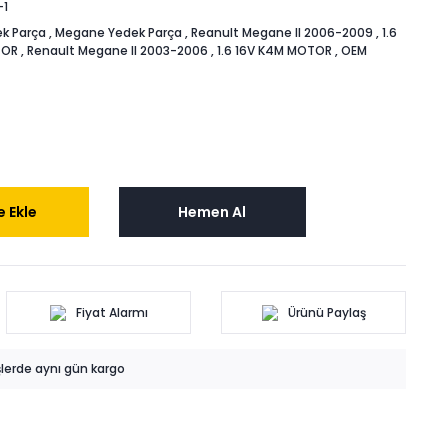
-1
k Parça
,
Megane Yedek Parça
,
Reanult Megane II 2006-2009
,
1.6
TOR
,
Renault Megane II 2003-2006
,
1.6 16V K4M MOTOR
,
OEM
 Ekle
Hemen Al
Fiyat Alarmı
Ürünü Paylaş
işlerde aynı gün kargo