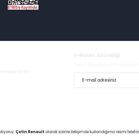
E-Bülten Aboneliği
Haber listemize kayıt olarak bi
al Medya'da bizi
stiyoruz.
Çetin Renault
olarak sizinle iletişimde kullandığımız resmi telef