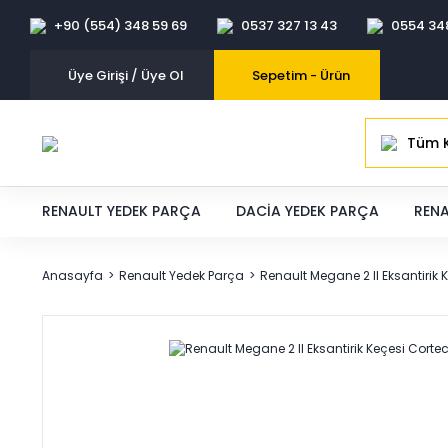
+90 (554) 348 59 69
0537 327 13 43
0554 34
Üye Girişi / Üye Ol
Sepetim -
Ürün
Tüm K
RENAULT YEDEK PARÇA
DACIA YEDEK PARÇA
RENA
Anasayfa
Renault Yedek Parça
Renault Megane 2 II Eksantirik