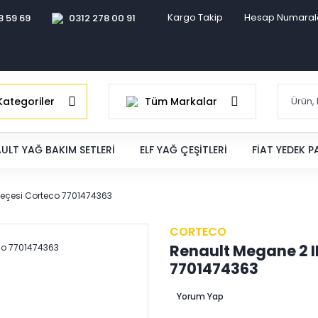
Kargo Takip
Hesap Numaral
8 59 69
0312 278 00 91
ategoriler
Tüm Markalar
ULT YAĞ BAKIM SETLERI
ELF YAĞ ÇEŞITLERI
FIAT YEDEK 
 Keçesi Corteco 7701474363
CORTECO
Renault Megane 2 II
7701474363
Yorum Yap