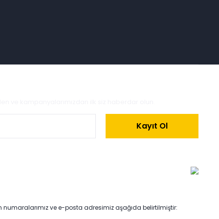
zden ve kampanyalarımızdan ilk siz haberdar olun.
Kayıt Ol
on numaralarımız ve e-posta adresimiz aşağıda belirtilmiştir: