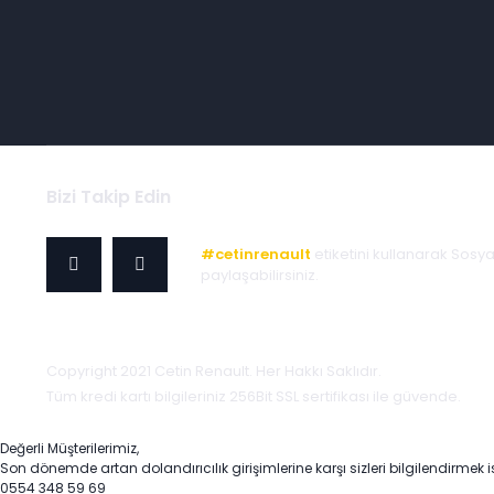
Bizi Takip Edin
#cetinrenault
etiketini kullanarak Sosy
paylaşabilirsiniz.
Copyright 2021 Cetin Renault. Her Hakkı Saklıdır.
Tüm kredi kartı bilgileriniz 256Bit SSL sertifikası ile güvende.
Değerli Müşterilerimiz,
Son dönemde artan dolandırıcılık girişimlerine karşı sizleri bilgilendirmek i
0554 348 59 69