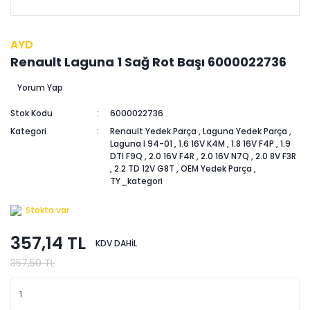
AYD
Renault Laguna 1 Sağ Rot Başı 6000022736
Yorum Yap
Stok Kodu
6000022736
Kategori
Renault Yedek Parça
,
Laguna Yedek Parça
,
Laguna I 94-01
,
1.6 16V K4M
,
1.8 16V F4P
,
1.9
DTI F9Q
,
2.0 16V F4R
,
2.0 16V N7Q
,
2.0 8V F3R
,
2.2 TD 12V G8T
,
OEM Yedek Parça
,
TY_kategori
Stokta var
357,14 TL
KDV DAHİL
357,50 TL