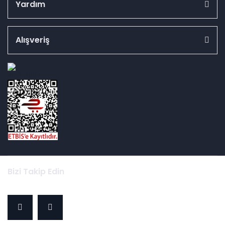
Yardım
Alışveriş
id="ETBIS">
Bizi Takip Edin