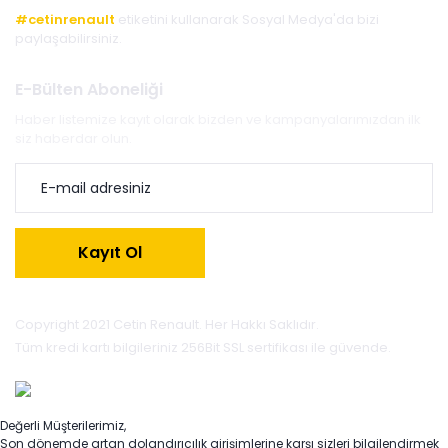
#cetinrenault
etiketini kullanarak Sosyal Medya'da bizi
paylaşabilirsiniz.
E-Bülten Aboneliği
Haber listemize kayıt olarak bizden ve kampanyalarımızdan ilk
siz haberdar olun.
Kayıt Ol
Copyright 2021 Cetin Renault. Her Hakkı Saklıdır.
Tüm kredi kartı bilgileriniz 256Bit SSL sertifikası ile güvende.
Değerli Müşterilerimiz,
Son dönemde artan dolandırıcılık girişimlerine karşı sizleri bilgilendirmek