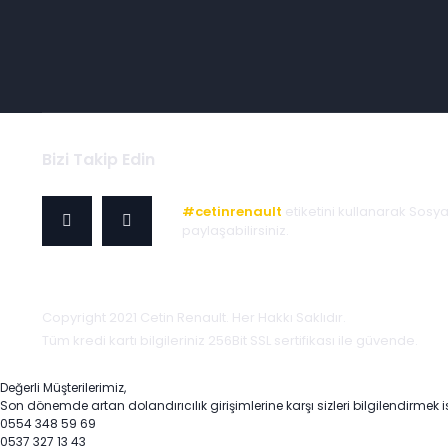
Bizi Takip Edin
#cetinrenault
etiketini kullanarak Sosy
paylaşabilirsiniz.
Copyright 2021 Cetin Renault. Her Hakkı Saklıdır.
Tüm kredi kartı bilgileriniz 256Bit SSL sertifikası ile güvende.
Değerli Müşterilerimiz,
Son dönemde artan dolandırıcılık girişimlerine karşı sizleri bilgilendirmek i
0554 348 59 69
0537 327 13 43