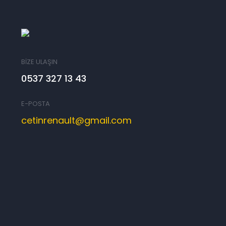
BİZE ULAŞIN
0537 327 13 43
E-POSTA
cetinrenault@gmail.com