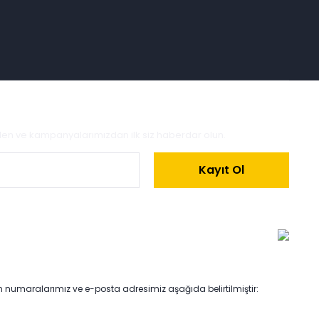
zden ve kampanyalarımızdan ilk siz haberdar olun.
Kayıt Ol
on numaralarımız ve e-posta adresimiz aşağıda belirtilmiştir: