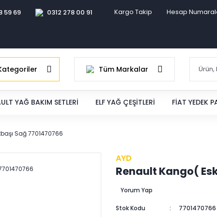
Kargo Takip
Hesap Numaral
8 59 69
0312 278 00 91
ategoriler
Tüm Markalar
ULT YAĞ BAKIM SETLERI
ELF YAĞ ÇEŞITLERI
FIAT YEDEK 
otbaşı Sağ 7701470766
AYD
Renault Kango( Esk
Yorum Yap
Stok Kodu
7701470766