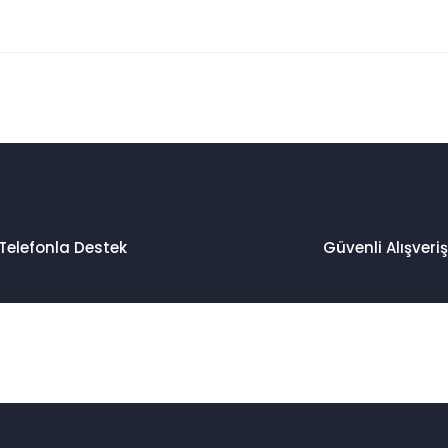
 konularda yetersiz gördüğünüz noktaları öneri formunu kullanarak taraf
Bu ürüne ilk yorumu siz yapın!
Yorum Yaz
Telefonla Destek
Güvenli Alışveriş
Gönder