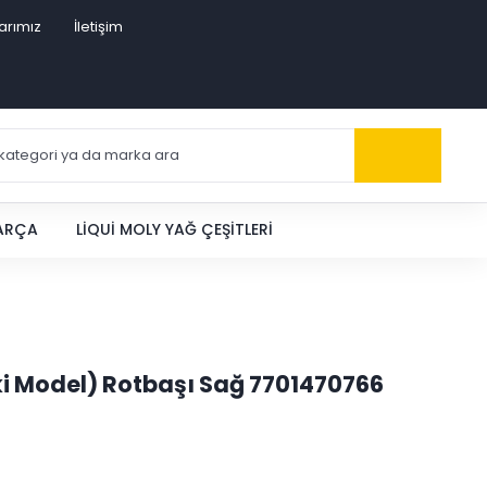
arımız
İletişim
PARÇA
LIQUI MOLY YAĞ ÇEŞITLERI
i Model) Rotbaşı Sağ 7701470766