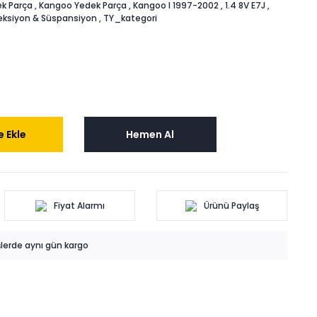
k Parça
,
Kangoo Yedek Parça
,
Kangoo I 1997-2002
,
1.4 8V E7J
,
eksiyon & Süspansiyon
,
TY_kategori
 Ekle
Hemen Al
Fiyat Alarmı
Ürünü Paylaş
işlerde aynı gün kargo