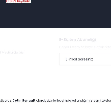
E-Bülten Aboneliği
Haber listemize kayıt olarak bi
al Medya'da bizi
stiyoruz.
Çetin Renault
olarak sizinle iletişimde kullandığımız resmi telef