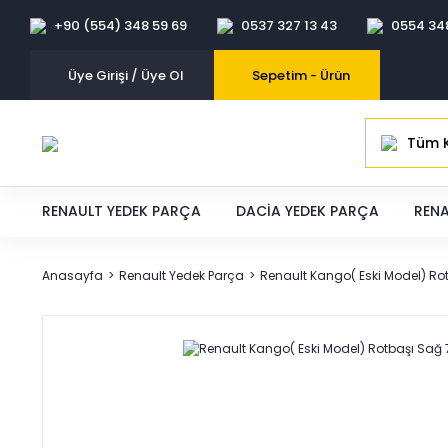
+90 (554) 348 59 69
0537 327 13 43
0554 34
Üye Girişi / Üye Ol
Sepetim -
Ürün
Tüm K
RENAULT YEDEK PARÇA
DACIA YEDEK PARÇA
RENA
Anasayfa
Renault Yedek Parça
Renault Kango( Eski Model) R