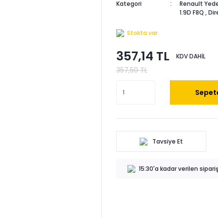
Kategori
Renault Yede
1.9D F8Q
,
Dir
Stokta var
357,14 TL
KDV DAHİL
357,50 TL
Sepete
Tavsiye Et
15:30'a kadar verilen sipar