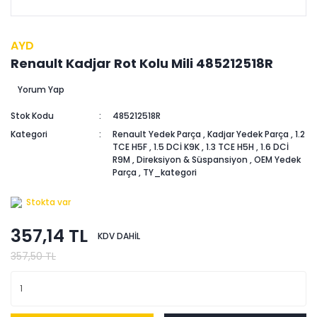
AYD
Renault Kadjar Rot Kolu Mili 485212518R
Yorum Yap
Stok Kodu
485212518R
Kategori
Renault Yedek Parça
,
Kadjar Yedek Parça
,
1.2
TCE H5F
,
1.5 DCİ K9K
,
1.3 TCE H5H
,
1.6 DCİ
R9M
,
Direksiyon & Süspansiyon
,
OEM Yedek
Parça
,
TY_kategori
Stokta var
357,14 TL
KDV DAHİL
357,50 TL