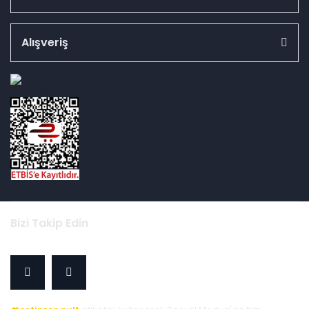
Alışveriş
id="ETBIS">
Bizi Takip Edin