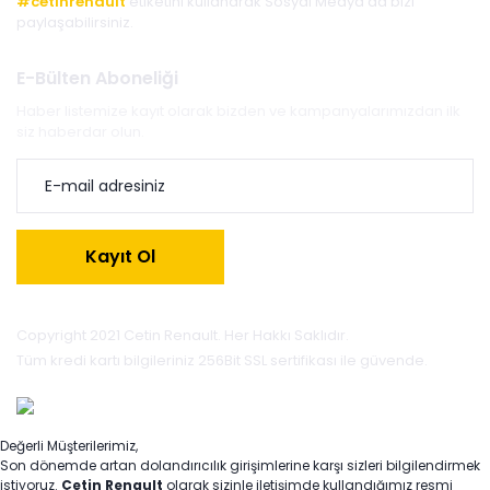
#cetinrenault
etiketini kullanarak Sosyal Medya'da bizi
paylaşabilirsiniz.
E-Bülten Aboneliği
Haber listemize kayıt olarak bizden ve kampanyalarımızdan ilk
siz haberdar olun.
Kayıt Ol
Copyright 2021 Cetin Renault. Her Hakkı Saklıdır.
Tüm kredi kartı bilgileriniz 256Bit SSL sertifikası ile güvende.
Değerli Müşterilerimiz,
Son dönemde artan dolandırıcılık girişimlerine karşı sizleri bilgilendirmek
istiyoruz.
Çetin Renault
olarak sizinle iletişimde kullandığımız resmi