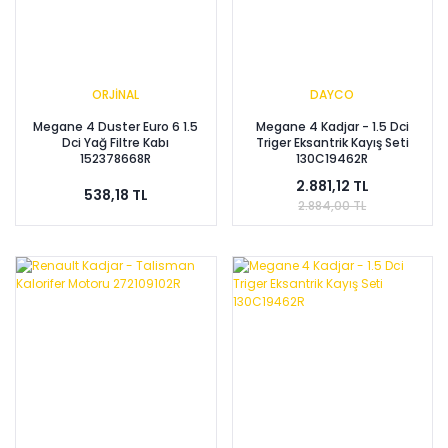
ORJİNAL
DAYCO
Megane 4 Duster Euro 6 1.5
Megane 4 Kadjar - 1.5 Dci
Dci Yağ Filtre Kabı
Triger Eksantrik Kayış Seti
152378668R
130C19462R
2.881,12 TL
538,18 TL
2.884,00 TL