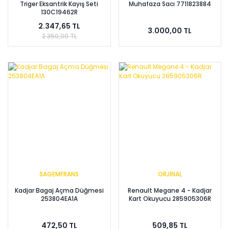
Triger Eksantrik Kayış Seti
Muhafaza Sacı 7711823884
130C19462R
2.347,65 TL
3.000,00 TL
2.350,00 TL
SAGEMFRANS
ORJİNAL
Kadjar Bagaj Açma Düğmesi
Renault Megane 4 - Kadjar
253804EA1A
Kart Okuyucu 285905306R
472,50 TL
509,85 TL