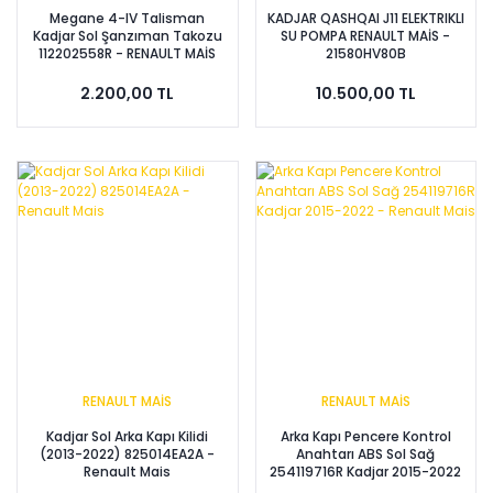
Megane 4-IV Talisman
KADJAR QASHQAI J11 ELEKTRIKLI
Kadjar Sol Şanzıman Takozu
SU POMPA RENAULT MAİS -
112202558R - RENAULT MAİS
21580HV80B
2.200,00 TL
10.500,00 TL
RENAULT MAİS
RENAULT MAİS
Kadjar Sol Arka Kapı Kilidi
Arka Kapı Pencere Kontrol
(2013-2022) 825014EA2A -
Anahtarı ABS Sol Sağ
Renault Mais
254119716R Kadjar 2015-2022
- Renault Mais