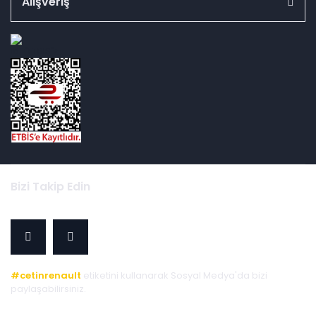
Alışveriş
id="ETBIS">
Bizi Takip Edin
#cetinrenault
etiketini kullanarak Sosyal Medya'da bizi
paylaşabilirsiniz.