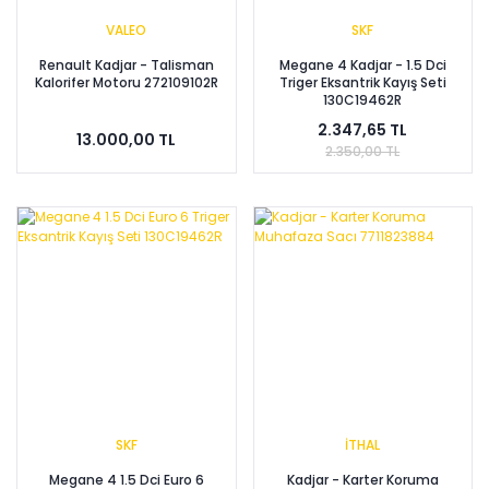
VALEO
SKF
Renault Kadjar - Talisman
Megane 4 Kadjar - 1.5 Dci
Kalorifer Motoru 272109102R
Triger Eksantrik Kayış Seti
130C19462R
2.347,65 TL
13.000,00 TL
2.350,00 TL
SKF
İTHAL
Megane 4 1.5 Dci Euro 6
Kadjar - Karter Koruma