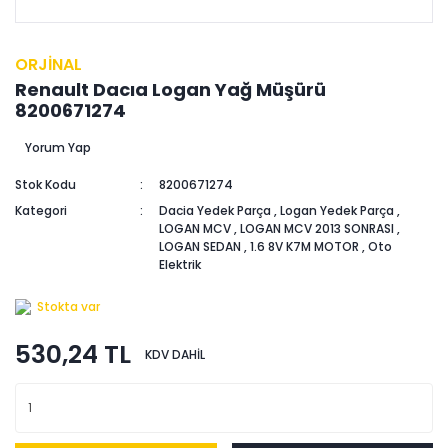
ORJİNAL
Renault Dacıa Logan Yağ Müşürü
8200671274
Yorum Yap
Stok Kodu
8200671274
Kategori
Dacia Yedek Parça
,
Logan Yedek Parça
,
LOGAN MCV
,
LOGAN MCV 2013 SONRASI
,
LOGAN SEDAN
,
1.6 8V K7M MOTOR
,
Oto
Elektrik
Stokta var
530,24 TL
KDV DAHİL