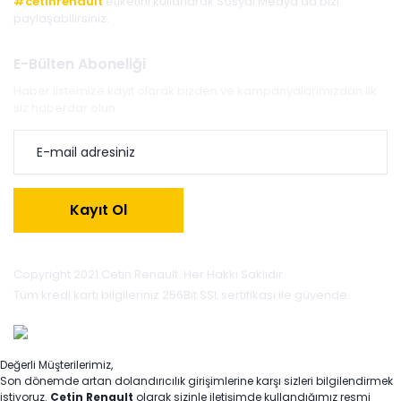
#cetinrenault
etiketini kullanarak Sosyal Medya'da bizi
paylaşabilirsiniz.
E-Bülten Aboneliği
Haber listemize kayıt olarak bizden ve kampanyalarımızdan ilk
siz haberdar olun.
Kayıt Ol
Copyright 2021 Cetin Renault. Her Hakkı Saklıdır.
Tüm kredi kartı bilgileriniz 256Bit SSL sertifikası ile güvende.
Değerli Müşterilerimiz,
Son dönemde artan dolandırıcılık girişimlerine karşı sizleri bilgilendirmek
istiyoruz.
Çetin Renault
olarak sizinle iletişimde kullandığımız resmi