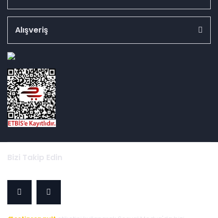
Alışveriş
id="ETBIS">
Bizi Takip Edin