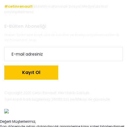
#cetinrenault
etiketini kullanarak Sosyal Medya'da bizi
paylaşabilirsiniz.
E-Bülten Aboneliği
Haber listemize kayıt olarak bizden ve kampanyalarımızdan ilk
siz haberdar olun.
Kayıt Ol
Copyright 2021 Cetin Renault. Her Hakkı Saklıdır.
Tüm kredi kartı bilgileriniz 256Bit SSL sertifikası ile güvende.
Değerli Müşterilerimiz,
Son dönemde artan dolandırıcılık girişimlerine karşı sizleri bilgilendirmek