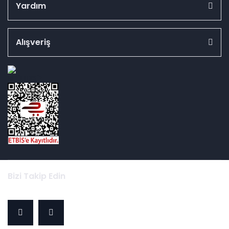
Yardım
Alışveriş
id="ETBIS">
Bizi Takip Edin