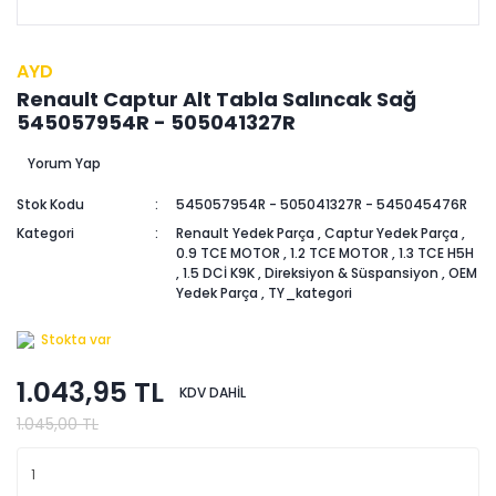
AYD
Renault Captur Alt Tabla Salıncak Sağ
545057954R - 505041327R
Yorum Yap
Stok Kodu
545057954R - 505041327R - 545045476R
Kategori
Renault Yedek Parça
,
Captur Yedek Parça
,
0.9 TCE MOTOR
,
1.2 TCE MOTOR
,
1.3 TCE H5H
,
1.5 DCİ K9K
,
Direksiyon & Süspansiyon
,
OEM
Yedek Parça
,
TY_kategori
Stokta var
1.043,95 TL
KDV DAHİL
1.045,00 TL