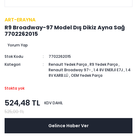
ART-ERAYNA
R9 Broadway-97 Model Dış Dikiz Ayna Sağ
7702262015
Yorum Yap
Stok Kodu
7702262015
Kategori
Renault Yedek Parça
,
R9 Yedek Parça
,
Renault Broadway 97-
,
1.4 8V ENERJİ E7J
,
1.4
8V KARB.LÜ
,
OEM Yedek Parça
Stokta yok
524,48 TL
KDV DAHİL
525,00 TL
Gelince Haber Ver