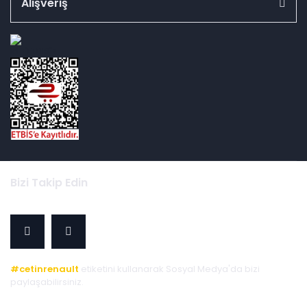
Alışveriş
id="ETBIS">
Bizi Takip Edin
#cetinrenault
etiketini kullanarak Sosyal Medya'da bizi
paylaşabilirsiniz.