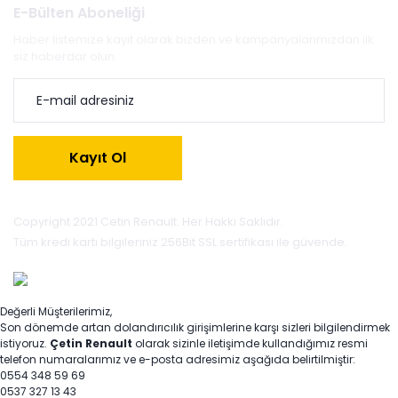
E-Bülten Aboneliği
Haber listemize kayıt olarak bizden ve kampanyalarımızdan ilk
siz haberdar olun.
Kayıt Ol
Copyright 2021 Cetin Renault. Her Hakkı Saklıdır.
Tüm kredi kartı bilgileriniz 256Bit SSL sertifikası ile güvende.
Değerli Müşterilerimiz,
Son dönemde artan dolandırıcılık girişimlerine karşı sizleri bilgilendirmek
istiyoruz.
Çetin Renault
olarak sizinle iletişimde kullandığımız resmi
telefon numaralarımız ve e-posta adresimiz aşağıda belirtilmiştir:
0554 348 59 69
0537 327 13 43