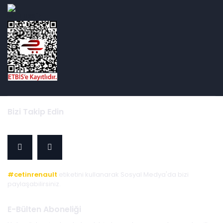
id="ETBIS">
Bizi Takip Edin
#cetinrenault
etiketini kullanarak Sosyal Medya'da bizi
paylaşabilirsiniz.
E-Bülten Aboneliği