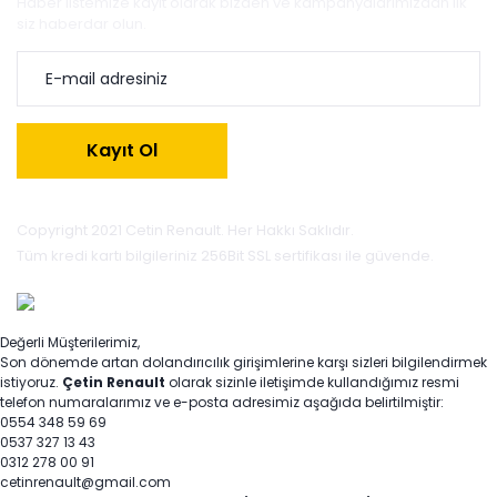
Haber listemize kayıt olarak bizden ve kampanyalarımızdan ilk
siz haberdar olun.
Kayıt Ol
Copyright 2021 Cetin Renault. Her Hakkı Saklıdır.
Tüm kredi kartı bilgileriniz 256Bit SSL sertifikası ile güvende.
Değerli Müşterilerimiz,
Son dönemde artan dolandırıcılık girişimlerine karşı sizleri bilgilendirmek
istiyoruz.
Çetin Renault
olarak sizinle iletişimde kullandığımız resmi
telefon numaralarımız ve e-posta adresimiz aşağıda belirtilmiştir:
0554 348 59 69
0537 327 13 43
0312 278 00 91
cetinrenault@gmail.com