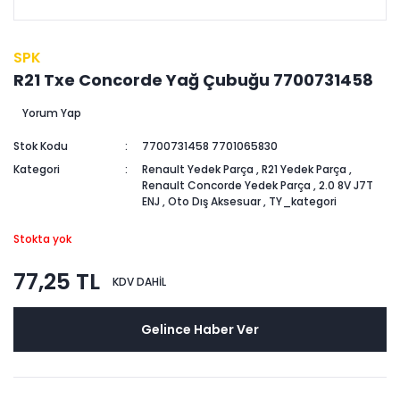
SPK
R21 Txe Concorde Yağ Çubuğu 7700731458
Yorum Yap
Stok Kodu
7700731458 7701065830
Kategori
Renault Yedek Parça
,
R21 Yedek Parça
,
Renault Concorde Yedek Parça
,
2.0 8V J7T
ENJ
,
Oto Dış Aksesuar
,
TY_kategori
Stokta yok
77,25 TL
KDV DAHİL
Gelince Haber Ver