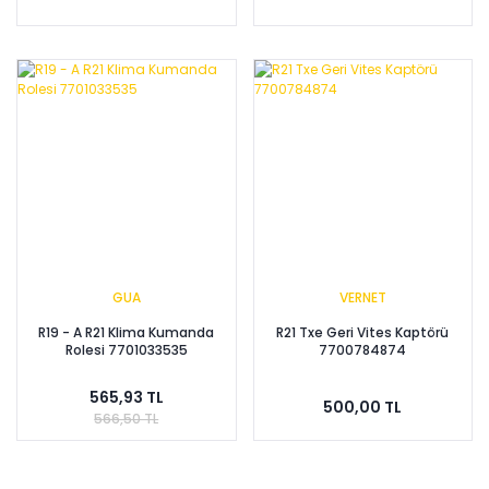
GUA
VERNET
R19 - A R21 Klima Kumanda
R21 Txe Geri Vites Kaptörü
Rolesi 7701033535
7700784874
565,93 TL
500,00 TL
566,50 TL