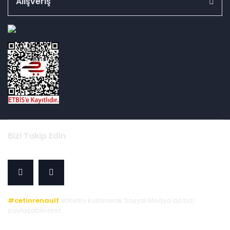
Alışveriş
id="ETBIS">
Bizi Takip Edin
#cetinrenault
etiketini kullanarak Sosyal Medya'da bizi
paylaşabilirsiniz.