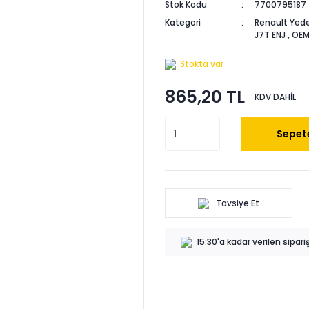
Stok Kodu
7700795187
Kategori
Renault Yede
J7T ENJ
,
OEM
Stokta var
865,20 TL
KDV DAHİL
Sepete
Tavsiye Et
15:30'a kadar verilen sipar