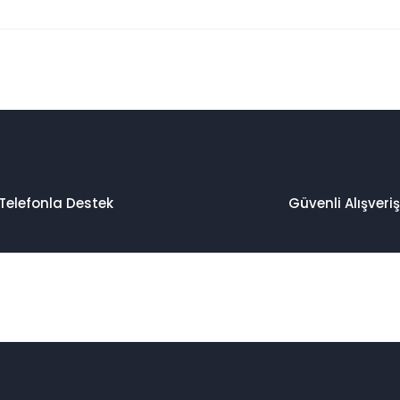
 konularda yetersiz gördüğünüz noktaları öneri formunu kullanarak taraf
Bu ürüne ilk yorumu siz yapın!
Yorum Yaz
Telefonla Destek
Güvenli Alışveriş
Gönder