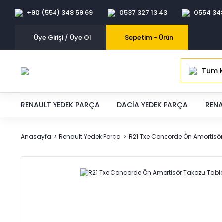
+90 (554) 348 59 69
0537 327 13 43
0554 34
Üye Girişi / Üye Ol
Sepetim -
Ürün
Tüm K
RENAULT YEDEK PARÇA
DACIA YEDEK PARÇA
RENA
Anasayfa
Renault Yedek Parça
R21 Txe Concorde Ön Amortisö