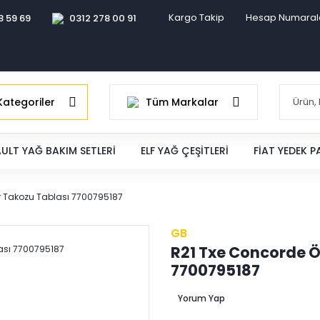
Kargo Takip
Hesap Numaral
8 59 69
0312 278 00 91
ategoriler
Tüm Markalar
ULT YAĞ BAKIM SETLERI
ELF YAĞ ÇEŞITLERI
FIAT YEDEK 
r Takozu Tablası 7700795187
GB
R21 Txe Concorde Ö
7700795187
Yorum Yap