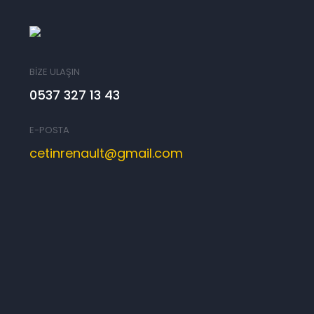
BİZE ULAŞIN
0537 327 13 43
E-POSTA
cetinrenault@gmail.com