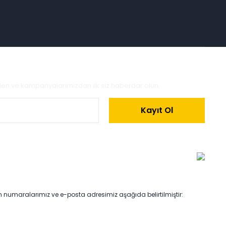
zden ve kampanyalarımızdan ilk siz haberdar olun.
Kayıt Ol
on numaralarımız ve e-posta adresimiz aşağıda belirtilmiştir: