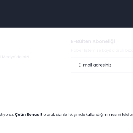
E-Bülten Aboneliği
Haber listemize kayıt olarak bi
al Medya'da bizi
stiyoruz.
Çetin Renault
olarak sizinle iletişimde kullandığımız resmi telef