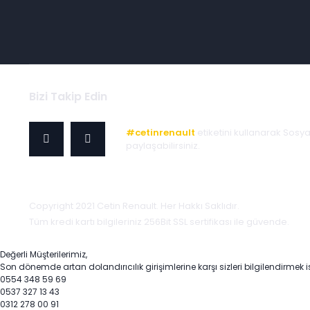
Bizi Takip Edin
#cetinrenault
etiketini kullanarak Sosy
paylaşabilirsiniz.
Copyright 2021 Cetin Renault. Her Hakkı Saklıdır.
Tüm kredi kartı bilgileriniz 256Bit SSL sertifikası ile güvende.
Değerli Müşterilerimiz,
Son dönemde artan dolandırıcılık girişimlerine karşı sizleri bilgilendirmek i
0554 348 59 69
0537 327 13 43
0312 278 00 91