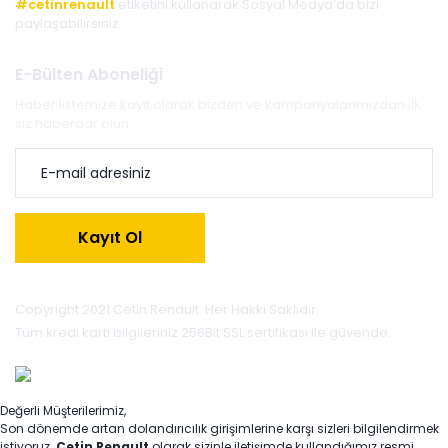
#cetinrenault
etiketini kullanarak Sosyal Medya'da bizi
paylaşabilirsiniz.
E-Bülten Aboneliği
Haber listemize kayıt olarak bizden ve kampanyalarımızdan ilk
siz haberdar olun.
Kayıt Ol
Copyright 2021 Cetin Renault. Her Hakkı Saklıdır.
Tüm kredi kartı bilgileriniz 256Bit SSL sertifikası ile güvende.
Değerli Müşterilerimiz,
Son dönemde artan dolandırıcılık girişimlerine karşı sizleri bilgilendirmek
istiyoruz.
Çetin Renault
olarak sizinle iletişimde kullandığımız resmi