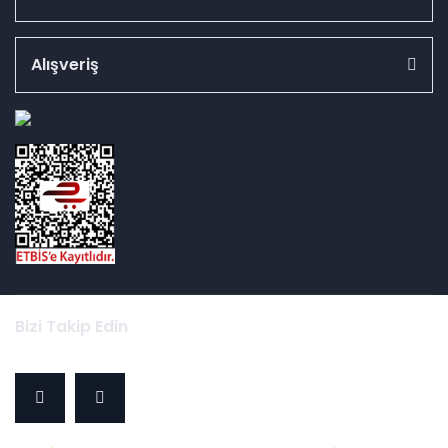
Alışveriş
id="ETBIS">
Bizi Takip Edin