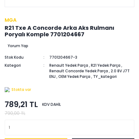
MGA
R21 Txe A Concorde Arka Aks Rulmanı
Poryalı Komple 7701204667
Yorum Yap
Stok Kodu
7701204667-3
Kategori
Renault Yedek Parça
,
R21 Yedek Parça
,
Renault Concorde Yedek Parça
,
2.0 8V J7T
ENJ
,
OEM Yedek Parça
,
TY_kategori
Stokta var
789,21 TL
KDV DAHİL
790,00 TL