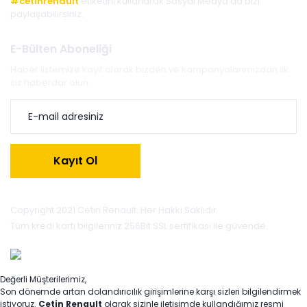
#cetinrenault
etiketini kullanarak Sosyal Medya'da bizi
paylaşabilirsiniz.
E-Bülten Aboneliği
Haber listemize kayıt olarak bizden ve kampanyalarımızdan ilk
siz haberdar olun.
Kayıt Ol
Copyright 2021 Cetin Renault. Her Hakkı Saklıdır.
Tüm kredi kartı bilgileriniz 256Bit SSL sertifikası ile güvende.
Değerli Müşterilerimiz,
Son dönemde artan dolandırıcılık girişimlerine karşı sizleri bilgilendirmek
istiyoruz.
Çetin Renault
olarak sizinle iletişimde kullandığımız resmi