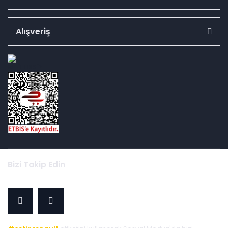
Alışveriş
id="ETBIS">
Bizi Takip Edin