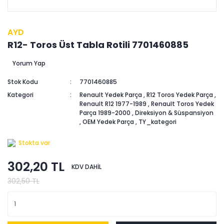
AYD
R12- Toros Üst Tabla Rotili 7701460885
Yorum Yap
Stok Kodu
7701460885
Kategori
Renault Yedek Parça
,
R12 Toros Yedek Parça
,
Renault R12 1977-1989
,
Renault Toros Yedek
Parça 1989-2000
,
Direksiyon & Süspansiyon
,
OEM Yedek Parça
,
TY_kategori
Stokta var
302,20 TL
KDV DAHİL
302,50 TL