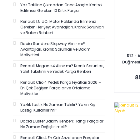
Yaz Tatiline Çıkmadan Önce Araçta Kontrol
AYFAR (2)
Edilmesi Gereken 10 Kritik Parça
CAVO (2)
Renault 1.5 dCi Motor Hakkında Bilmeniz
DODUCO (2)
Gereken Her Şey: Avantajları, Kronik Sorunları
ve Bakım Rehberi
FARBA (2)
Dacia Sandero Stepway Alınır mı?
FKK (2)
Avantajları, Kronik Sorunları ve Bakım
GATES (2)
Maliyetleri
R12 - 
Düğmesi
GB (2)
Renault Megane 4 Alınır mı? Kronik Sorunları,
77
Yakıt Tüketimi ve Yedek Parça Rehberi
KALE (2)
8
MONROE (2)
Renault Clio 4 Yedek Parça Fiyatları 2026 –
En Çok Değişen Parçalar ve Ortalama
MOTORTECH (2)
Maliyetler
MYM (2)
Yazlık Lastik Ne Zaman Takılır? Yazın Kış
Se
ONSAN (2)
Lastiği Kullanılır mı?
RBW (2)
Dacia Duster Bakım Rehberi: Hangi Parçalar
RENAULT MAİS (2)
Ne Zaman Değiştirilmeli?
SALMAN (2)
Renault Clio 4 En Çok Arızalanan Parçalar