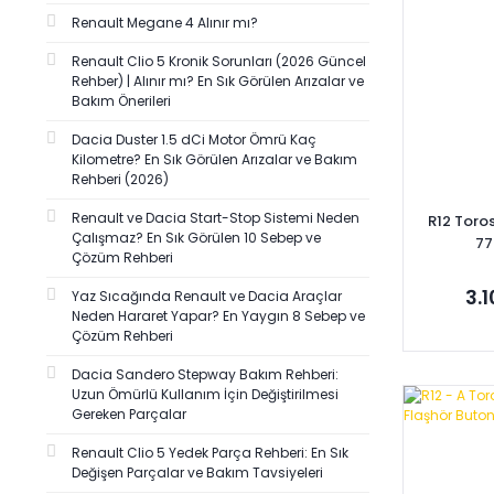
MAKSAN (5)
Renault Megane 4 Alınır mı?
AUTOPART (4)
Renault Clio 5 Kronik Sorunları (2026 Güncel
DATA (4)
Rehber) | Alınır mı? En Sık Görülen Arızalar ve
Bakım Önerileri
GROSSE (4)
MAYSAN (4)
Dacia Duster 1.5 dCi Motor Ömrü Kaç
Kilometre? En Sık Görülen Arızalar ve Bakım
MİTA (4)
Rehberi (2026)
TPS (4)
Renault ve Dacia Start-Stop Sistemi Neden
R12 Toros
ANKA (3)
Çalışmaz? En Sık Görülen 10 Sebep ve
77
Çözüm Rehberi
CİFAM-METELLİ (3)
3.
Yaz Sıcağında Renault ve Dacia Araçlar
ERKUT-ÖZİŞ (3)
Neden Hararet Yapar? En Yaygın 8 Sebep ve
İŞLER (3)
Çözüm Rehberi
İTHAL (3)
Dacia Sandero Stepway Bakım Rehberi:
Uzun Ömürlü Kullanım İçin Değiştirilmesi
METSAN (3)
Se
Gereken Parçalar
SERÇELER (3)
Renault Clio 5 Yedek Parça Rehberi: En Sık
TİSA (3)
Değişen Parçalar ve Bakım Tavsiyeleri
ALPER (2)