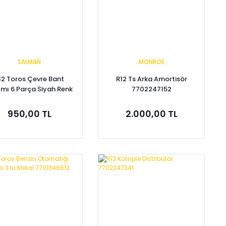
SALMAN
MONROE
12 Toros Çevre Bant
R12 Ts Arka Amortisör
ımı 6 Parça Siyah Renk
7702247152
950,00 TL
2.000,00 TL
Sepete Ekle
Sepete Ekle