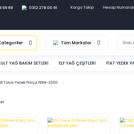
Kargo Takip
Hesap Numaral
8 59 69
0312 278 00 91
ategoriler
Tüm Markalar
ULT YAĞ BAKIM SETLERI
ELF YAĞ ÇEŞITLERI
FIAT YEDEK 
lt Toros Yedek Parça 1989-2000
ler