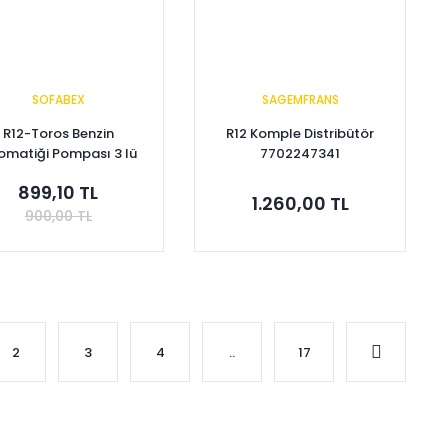
SOFABEX
SAGEMFRANS
R12-Toros Benzin
R12 Komple Distribütör
omatiği Pompası 3 lü
7702247341
Metal 7701348612
899,10 TL
1.260,00 TL
900,00 TL
Sepete Ekle
Sepete Ekle
2
3
4
..
17