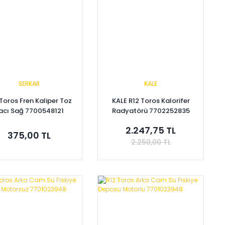
SERKAR
KALE
Toros Fren Kaliper Toz
KALE R12 Toros Kalorifer
acı Sağ 7700548121
Radyatörü 7702252835
7702247466
2.247,75 TL
375,00 TL
2.250,00 TL
Sepete Ekle
Sepete Ekle