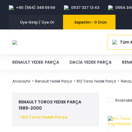
+90 (554) 348 59 69
0537 327 13 43
0554 34
Üye Girişi / Üye Ol
Sepetim -
0
Ürün
Tüm K
RENAULT YEDEK PARÇA
DACIA YEDEK PARÇA
RENA
Anasayfa
Renault Yedek Parça
R12 Toros Yedek Parça
Renau
Stoktaki
RENAULT TOROS YEDEK PARÇA
1989-2000
R12 Toros Yedek Parça