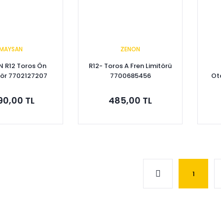
MAYSAN
ZENON
 R12 Toros Ön
R12- Toros A Fren Limitörü
sör 7702127207
7700685456
Ot
790,00 TL
485,00 TL
pete Ekle
Sepete Ekle
1