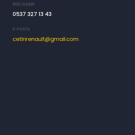
BİZE ULAŞIN
0537 327 13 43
E-POSTA
cetinrenault@gmail.com