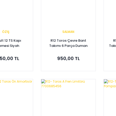
ÖZİŞ
SALMAN
lt 12 TS Kapı
R12 Toros Çevre Bant
R
emesi Siyah
Takımı 6 Parça Duman
Tak
Renk
50,00 TL
950,00 TL
pete Ekle
Sepete Ekle