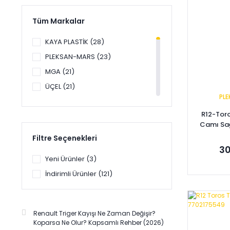
Tüm Markalar
KAYA PLASTİK (28)
PLEKSAN-MARS (23)
MGA (21)
ÜÇEL (21)
PL
AKAR DÖŞEME (19)
R12-Toro
AFT (15)
Camı Sa
OTO CONTA-ROYAL (14)
Filtre Seçenekleri
İBRAŞ (12)
30
Yeni Ürünler (3)
YERLİ ÜRETİM (12)
İndirimli Ürünler (121)
AYD (8)
DÖRTEL (8)
Se
SAGEMFRANS (7)
Renault Triger Kayışı Ne Zaman Değişir?
GVA (5)
Koparsa Ne Olur? Kapsamlı Rehber (2026)