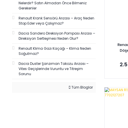
Nelerdir? Satın Almadan Önce Bilmeniz
SANTRAL (2)
Gerekenler
SERKAR (2)
Renault Krank Sensörü Arızası – Araç Neden
SİSMAK (2)
Stop Eder veya Çalışmaz?
SOFABEX (2)
Dacia Sandero Direksiyon Pompası Arızası –
TRW (2)
Direksiyon Sertleşmesi Neden Olur?
Renau
VALEO (2)
Renault Klima Gazı Kaçağı – Klima Neden
Döş
VANPRES (2)
Soğutmaz?
VOTTO HELEZON (2)
2.5
Dacia Duster Şanzıman Takozu Arızası –
Vites Geçişlerinde Vuruntu ve Titreşim
ZEGEN (2)
Sorunu
BEMOT (1)
BOSCH (1)
Tüm Bloglar
Se
DE-GA (1)
EGEKARAYEL (1)
EMA-MFK (1)
FRENDİ (1)