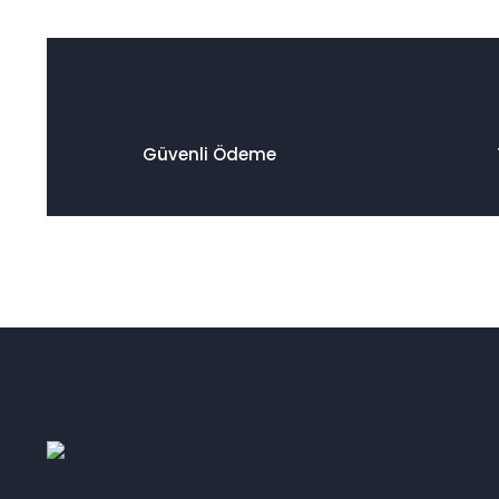
SODSAN (1)
SOSA (1)
TRİMPART (1)
ÜNÜVAR (1)
VALEO CLASİC (1)
Güvenli Ödeme
WALBURG (1)
YTT (1)
ZENON (1)