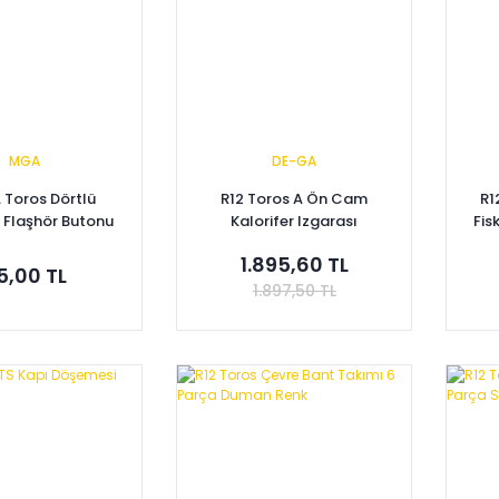
MGA
DE-GA
A Toros Dörtlü
R12 Toros A Ön Cam
R1
 Flaşhör Butonu
Kalorifer Izgarası
Fis
02254812
7702256208
1.895,60 TL
5,00 TL
1.897,50 TL
pete Ekle
Sepete Ekle