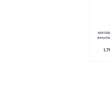
FUJİ-GRAT (1)
HASEFE (1)
JANT (1)
JUST (1)
KALE BALATA (1)
MAYSAN
KAPİMSAN (1)
Amorti
KAYZEN (1)
1.
MAPA (1)
MARAL (1)
MOTRİO (1)
OES (1)
Se
OKOTECH (1)
ORJİNAL (1)
ÖZDE ANIL (1)
ÖZİŞ (1)
SACHS (1)