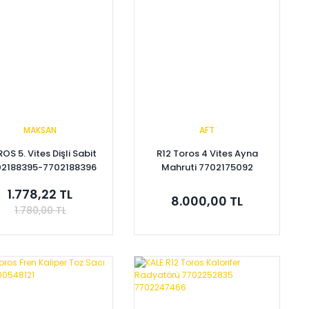
MAKSAN
AFT
OS 5. Vites Dişli Sabit
R12 Toros 4 Vites Ayna
2188395-7702188396
Mahruti 7702175092
1.778,22 TL
8.000,00 TL
1.780,00 TL
Sepete Ekle
Sepete Ekle