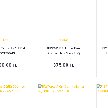
AFT
SERKAR
 Torpido Alt Raf
SERKAR R12 Toros Fren
R12 
02175549
Kaliper Toz Sacı Sağ
S
7700548121
100,00 TL
375,00 TL
pete Ekle
Sepete Ekle