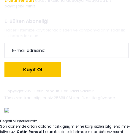
#cetinrenault
etiketini kullanarak Sosyal Medya'da bizi
paylaşabilirsiniz.
E-Bülten Aboneliği
Haber listemize kayıt olarak bizden ve kampanyalarımızdan ilk
siz haberdar olun.
Kayıt Ol
Copyright 2021 Cetin Renault. Her Hakkı Saklıdır.
Tüm kredi kartı bilgileriniz 256Bit SSL sertifikası ile güvende.
Değerli Müşterilerimiz,
Son dönemde artan dolandırıcılık girişimlerine karşı sizleri bilgilendirmek
istiyoruz.
Çetin Renault
olarak sizinle iletişimde kullandığımız resmi