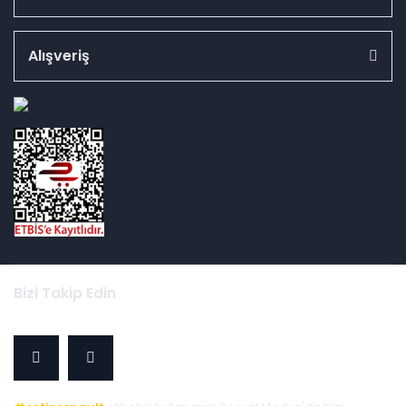
Alışveriş
id="ETBIS">
Bizi Takip Edin