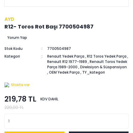
AYD
R12- Toros Rot Başı 7700504987
Yorum Yap
Stok Kodu
7700504987
Kategori
Renault Yedek Parça
,
R12 Toros Yedek Parça
,
Renault R12 1977-1989
,
Renault Toros Yedek
Parça 1989-2000
,
Direksiyon & Süspansiyon
,
OEM Yedek Parça
,
TY_kategori
Stokta var
219,78 TL
KDV DAHİL
220,00 TL