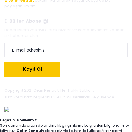
#cetinrenault
etiketini kullanarak Sosyal Medya'da bizi
paylaşabilirsiniz.
E-Bülten Aboneliği
Haber listemize kayıt olarak bizden ve kampanyalarımızdan ilk
siz haberdar olun.
Kayıt Ol
Copyright 2021 Cetin Renault. Her Hakkı Saklıdır.
Tüm kredi kartı bilgileriniz 256Bit SSL sertifikası ile güvende.
Değerli Müşterilerimiz,
Son dönemde artan dolandırıcılık girişimlerine karşı sizleri bilgilendirmek
istiyoruz.
Çetin Renault
olarak sizinle iletişimde kullandığımız resmi