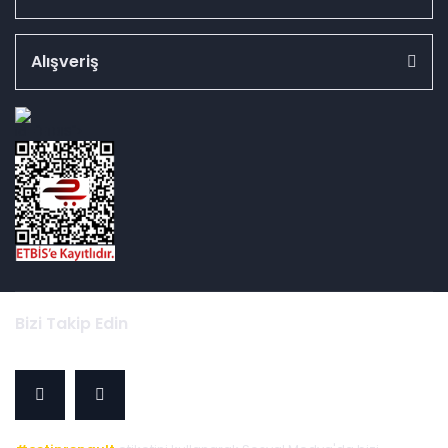
Alışveriş
id="ETBIS">
Bizi Takip Edin