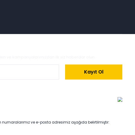
zden ve kampanyalarımızdan ilk siz haberdar olun.
Kayıt Ol
on numaralarımız ve e-posta adresimiz aşağıda belirtilmiştir: