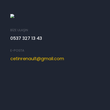
BİZE ULAŞIN
0537 327 13 43
E-POSTA
cetinrenault@gmail.com