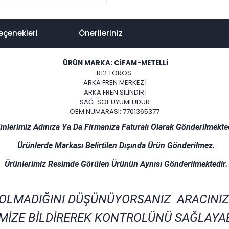
eçenekleri
Önerileriniz
ÜRÜN MARKA: CİFAM-METELLİ
R12 TOROS
ARKA FREN MERKEZİ
ARKA FREN SİLİNDİRİ
SAĞ-SOL UYUMLUDUR
OEM NUMARASI: 7701365377
ünlerimiz Adınıza Ya Da Firmanıza Faturalı Olarak Gönderilmekted
Ürünlerde Markası Belirtilen Dışında Ürün Gönderilmez.
Ürünlerimiz Resimde Görülen Ürünün Aynısı Gönderilmektedir.
 OLMADIĞINI DÜŞÜNÜYORSANIZ ARACINIZ
MİZE BİLDİREREK KONTROLÜNÜ SAĞLAYAB