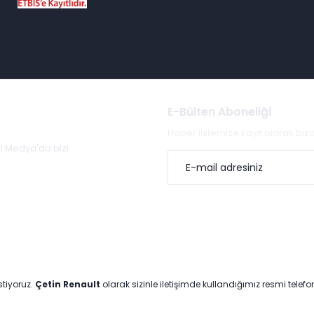
E-Bülten Aboneliği
Haber listemize kayıt olarak bi
al Medya'da bizi
stiyoruz.
Çetin Renault
olarak sizinle iletişimde kullandığımız resmi telef