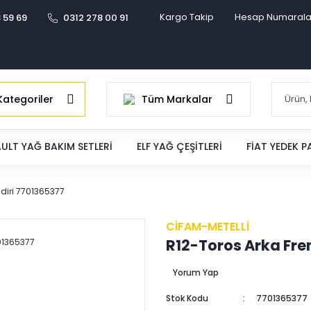
Kargo Takip
Hesap Numarala
 59 69
0312 278 00 91
ategoriler
Tüm Markalar
ULT YAĞ BAKIM SETLERI
ELF YAĞ ÇEŞITLERI
FIAT YEDEK 
ndiri 7701365377
CİFAM-METELLİ
R12-Toros Arka Fren
Yorum Yap
Stok Kodu
7701365377