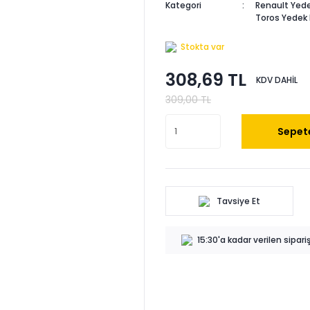
Kategori
Renault Yede
Toros Yedek
Stokta var
308,69 TL
KDV DAHİL
309,00 TL
Sepete
Tavsiye Et
15:30'a kadar verilen sipar