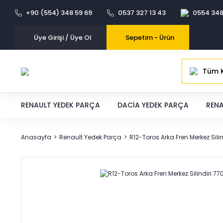
+90 (554) 348 59 69
0537 327 13 43
0554 348
Üye Girişi / Üye Ol
Sepetim -
Ürün
Tüm K
RENAULT YEDEK PARÇA
DACIA YEDEK PARÇA
RENA
Anasayfa
Renault Yedek Parça
R12-Toros Arka Fren Merkez Sili