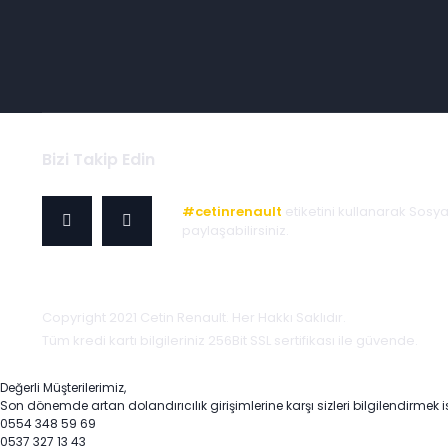
Bizi Takip Edin
#cetinrenault
etiketini kullanarak Sosy
paylaşabilirsiniz.
Copyright 2021 Cetin Renault. Her Hakkı Saklıdır.
Tüm kredi kartı bilgileriniz 256Bit SSL sertifikası ile güvende.
Değerli Müşterilerimiz,
Son dönemde artan dolandırıcılık girişimlerine karşı sizleri bilgilendirmek i
0554 348 59 69
0537 327 13 43