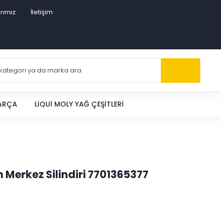
rımız
İletişim
PARÇA
LIQUI MOLY YAĞ ÇEŞITLERI
 Merkez Silindiri 7701365377