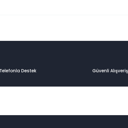
 konularda yetersiz gördüğünüz noktaları öneri formunu kullanarak taraf
Bu ürüne ilk yorumu siz yapın!
Yorum Yaz
Telefonla Destek
Güvenli Alışveriş
Gönder