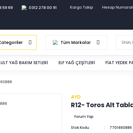
Kargo Takip
Hesap Numaral
8 59 69
0312 278 00 91
ategoriler
Tüm Markalar
ULT YAĞ BAKIM SETLERI
ELF YAĞ ÇEŞITLERI
FIAT YEDEK 
1460886
AYD
R12- Toros Alt Tabl
Yorum Yap
Stok Kodu
7701460886