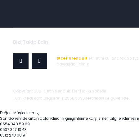
Bizi Takip Edin
#cetinrenault
etiketini kullanarak Sosy
paylaşabilirsiniz.
Copyright 2021 Cetin Renault. Her Hakkı Saklıdır.
Tüm kredi kartı bilgileriniz 256Bit SSL sertifikası ile güvende.
Değerli Müşterilerimiz,
Son dönemde artan dolandırıcılık girişimlerine karşı sizleri bilgilendirmek i
0554 348 59 69
0537 327 13 43
0312 278 00 91