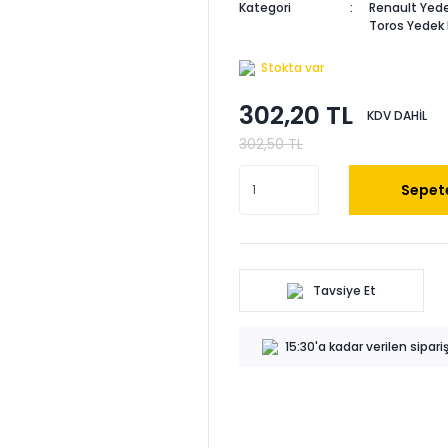
Kategori
Renault Yede
Toros Yedek
Stokta var
302,20 TL
KDV DAHİL
302,50 TL
Sepete
Tavsiye Et
15:30'a kadar verilen sipar