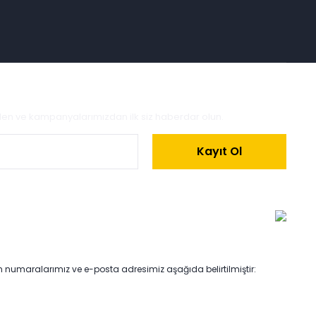
zden ve kampanyalarımızdan ilk siz haberdar olun.
Kayıt Ol
on numaralarımız ve e-posta adresimiz aşağıda belirtilmiştir: