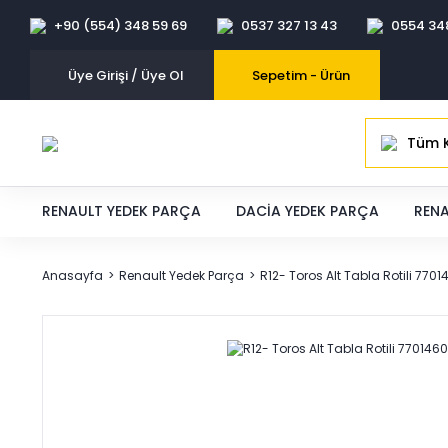
+90 (554) 348 59 69
0537 327 13 43
0554 34
Üye Girişi / Üye Ol
Sepetim -
Ürün
Tüm K
RENAULT YEDEK PARÇA
DACIA YEDEK PARÇA
RENA
Anasayfa
Renault Yedek Parça
R12- Toros Alt Tabla Rotili 770