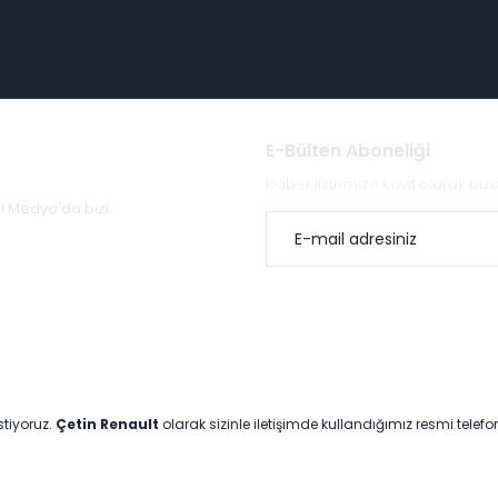
E-Bülten Aboneliği
Haber listemize kayıt olarak bi
al Medya'da bizi
stiyoruz.
Çetin Renault
olarak sizinle iletişimde kullandığımız resmi telef