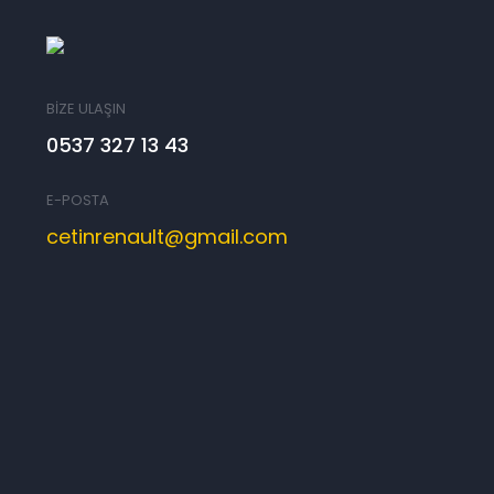
BİZE ULAŞIN
0537 327 13 43
E-POSTA
cetinrenault@gmail.com