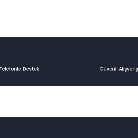
 konularda yetersiz gördüğünüz noktaları öneri formunu kullanarak taraf
Bu ürüne ilk yorumu siz yapın!
Yorum Yaz
Telefonla Destek
Güvenli Alışveriş
Gönder