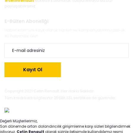
#cetinrenault
etiketini kullanarak Sosyal Medya'da bizi
paylaşabilirsiniz.
E-Bülten Aboneliği
Haber listemize kayıt olarak bizden ve kampanyalarımızdan ilk
siz haberdar olun.
Kayıt Ol
Copyright 2021 Cetin Renault. Her Hakkı Saklıdır.
Tüm kredi kartı bilgileriniz 256Bit SSL sertifikası ile güvende.
Değerli Müşterilerimiz,
Son dönemde artan dolandırıcılık girişimlerine karşı sizleri bilgilendirmek
istiyoruz.
Çetin Renault
olarak sizinle iletişimde kullandığımız resmi