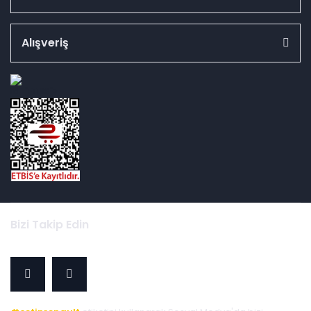
Alışveriş
id="ETBIS">
Bizi Takip Edin