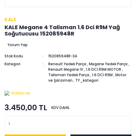
KALE
KALE Megane 4 Talisman 1.6 Dci R9M Yağ
Soğutucusu 152085948R
Yorum Yap
Stok Kodu
152085948R-3A
Kategori
Renault Yedek Parça
,
Megane Yedek Parça
,
Renault Megane IV
,
1.6 DCİ R9M MOTOR
,
Talisman Yedek Parça
,
1.6 DCİ R9M
,
Motor
ve Şanzıman
,
TY_kategori
Stokta var
3.450,00 TL
KDV DAHİL