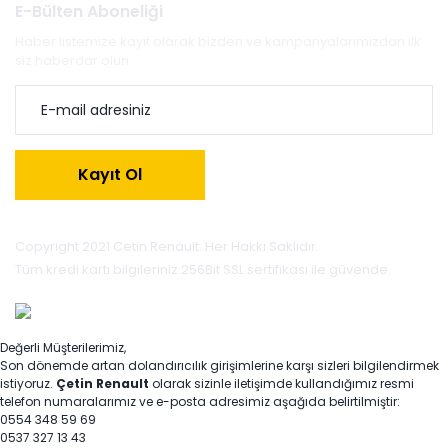
E-Bülten Aboneliği
Haber listemize kayıt olarak bizden ve kampanyalarımızdan ilk
siz haberdar olun.
Kayıt Ol
Copyright 2021 Cetin Renault. Her Hakkı Saklıdır.
Tüm kredi kartı bilgileriniz 256Bit SSL sertifikası ile güvende.
Değerli Müşterilerimiz,
Son dönemde artan dolandırıcılık girişimlerine karşı sizleri bilgilendirmek
istiyoruz.
Çetin Renault
olarak sizinle iletişimde kullandığımız resmi
telefon numaralarımız ve e-posta adresimiz aşağıda belirtilmiştir:
0554 348 59 69
0537 327 13 43