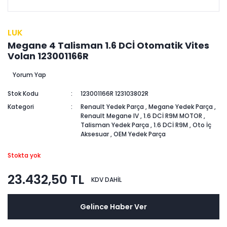
LUK
Megane 4 Talisman 1.6 DCİ Otomatik Vites
Volan 123001166R
Yorum Yap
Stok Kodu
123001166R 123103802R
Kategori
Renault Yedek Parça
,
Megane Yedek Parça
,
Renault Megane IV
,
1.6 DCİ R9M MOTOR
,
Talisman Yedek Parça
,
1.6 DCİ R9M
,
Oto İç
Aksesuar
,
OEM Yedek Parça
Stokta yok
23.432,50 TL
KDV DAHİL
Gelince Haber Ver