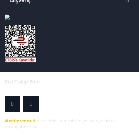
Alışveriş
id="ETBIS">
Bizi Takip Edin
#cetinrenault
etiketini kullanarak Sosyal Medya'da bizi
paylaşabilirsiniz.