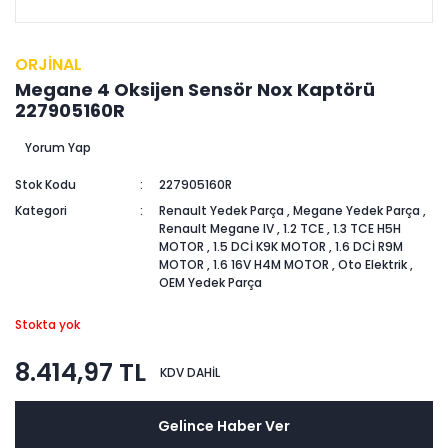
ORJİNAL
Megane 4 Oksijen Sensör Nox Kaptörü
227905160R
Yorum Yap
Stok Kodu
227905160R
Kategori
Renault Yedek Parça
,
Megane Yedek Parça
,
Renault Megane IV
,
1.2 TCE
,
1.3 TCE H5H
MOTOR
,
1.5 DCİ K9K MOTOR
,
1.6 DCİ R9M
MOTOR
,
1.6 16V H4M MOTOR
,
Oto Elektrik
,
OEM Yedek Parça
Stokta yok
8.414,97 TL
KDV DAHİL
Gelince Haber Ver