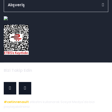
Alışveriş
id="ETBIS">
Bizi Takip Edin
#cetinrenault
etiketini kullanarak Sosyal Medya'da bizi
paylaşabilirsiniz.