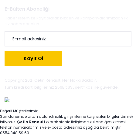
E-Bülten Aboneliği
Haber listemize kayıt olarak bizden ve kampanyalarımızdan ilk
siz haberdar olun.
Kayıt Ol
Copyright 2021 Cetin Renault. Her Hakkı Saklıdır.
Tüm kredi kartı bilgileriniz 256Bit SSL sertifikası ile güvende.
Değerli Müşterilerimiz,
Son dönemde artan dolandırıcılık girişimlerine karşı sizleri bilgilendirmek
istiyoruz.
Çetin Renault
olarak sizinle iletişimde kullandığımız resmi
telefon numaralarımız ve e-posta adresimiz aşağıda belirtilmiştir:
0554 348 59 69